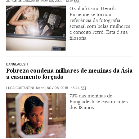
JORGE DE CASCANTE
|
NOV 08, 2015 - 13:57
EST
O sul-africano Henrik
Purienne se tornou
referência da fotografia
sensual com belas mulheres
e conceito retrô. Esta é sua
filosofia
BANGLADESH
Pobreza condena milhares de meninas da Ásia
a casamento forçado
LUCA COSTANTINI
|
Madri
|
NOV 08, 2015 - 13:44
EST
73% das meninas de
Bangladesh se casam antes
dos 18 anos