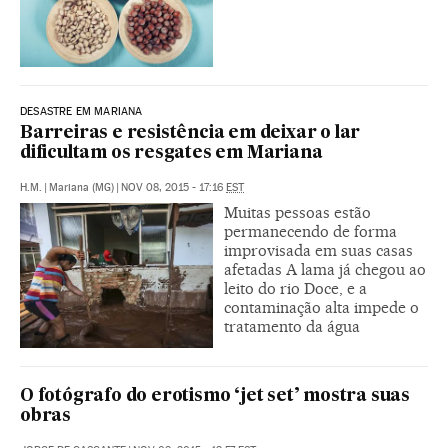
DESASTRE EM MARIANA
Barreiras e resistência em deixar o lar
dificultam os resgates em Mariana
H.M.
|
Mariana (MG)
|
NOV 08, 2015 - 17:16
EST
Muitas pessoas estão
permanecendo de forma
improvisada em suas casas
afetadas A lama já chegou ao
leito do rio Doce, e a
contaminação alta impede o
tratamento da água
O fotógrafo do erotismo ‘jet set’ mostra suas
obras