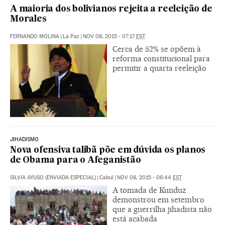
A maioria dos bolivianos rejeita a reeleição de
Morales
FERNANDO MOLINA
|
La Paz
|
NOV 08, 2015 - 07:17
EST
Cerca de 52% se opõem à
reforma constitucional para
permitir a quarta reeleição
JIHADISMO
Nova ofensiva talibã põe em dúvida os planos
de Obama para o Afeganistão
SILVIA AYUSO (ENVIADA ESPECIAL)
|
Cabul
|
NOV 08, 2015 - 06:44
EST
A tomada de Kunduz
demonstrou em setembro
que a guerrilha jihadista não
está acabada