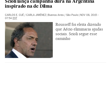
Scioli lança campanha dura na Argentina
inspirado na de Dilma
CARLOS E. CUÉ
/
CARLA JIMÉNEZ
|
Buenos Aires / São Paulo
|
NOV 08, 2015 -
07:54
EST
Rousseff foi eleita dizendo
que Aécio eliminaria ajudas
sociais. Scioli segue esse
caminho