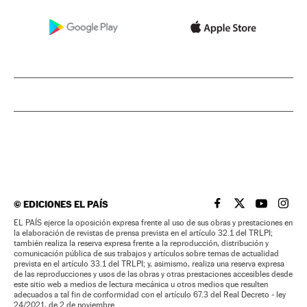
©
EDICIONES EL PAÍS
EL PAÍS BRASIL EN
EL PAÍS BRASI
EL PAÍS B
EL PA
EL PAÍS ejerce la oposición expresa frente al uso de sus obras y prestaciones en
la elaboración de revistas de prensa prevista en el artículo 32.1 del TRLPI;
también realiza la reserva expresa frente a la reproducción, distribución y
comunicación pública de sus trabajos y artículos sobre temas de actualidad
prevista en el artículo 33.1 del TRLPI; y, asimismo, realiza una reserva expresa
de las reproducciones y usos de las obras y otras prestaciones accesibles desde
este sitio web a medios de lectura mecánica u otros medios que resulten
adecuados a tal fin de conformidad con el artículo 67.3 del Real Decreto - ley
24/2021, de 2 de noviembre