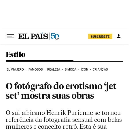
Pular para o conteúdo
SUSCRÍBETE
Estilo
EL VIAJERO
FAMOSOS
REALEZA
S MODA
ICON
CRIANÇAS
O fotógrafo do erotismo ‘jet
set’ mostra suas obras
O sul-africano Henrik Purienne se tornou
referência da fotografia sensual com belas
mulheres e conceito retrô. Esta é sua