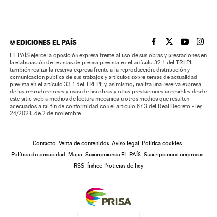
©
EDICIONES EL PAÍS
EL PAÍS BRASIL EN
EL PAÍS BRASI
EL PAÍS B
EL PA
EL PAÍS ejerce la oposición expresa frente al uso de sus obras y prestaciones en
la elaboración de revistas de prensa prevista en el artículo 32.1 del TRLPI;
también realiza la reserva expresa frente a la reproducción, distribución y
comunicación pública de sus trabajos y artículos sobre temas de actualidad
prevista en el artículo 33.1 del TRLPI; y, asimismo, realiza una reserva expresa
de las reproducciones y usos de las obras y otras prestaciones accesibles desde
este sitio web a medios de lectura mecánica u otros medios que resulten
adecuados a tal fin de conformidad con el artículo 67.3 del Real Decreto - ley
24/2021, de 2 de noviembre
Contacto
Venta de contenidos
Aviso legal
Política cookies
Política de privacidad
Mapa
Suscripciones EL PAÍS
Suscripciones empresas
RSS
Índice
Noticias de hoy