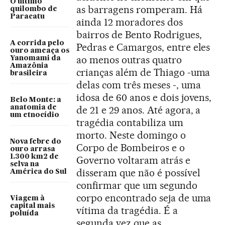
O último
as barragens romperam. Há
quilombo de
Paracatu
ainda 12 moradores dos
bairros de Bento Rodrigues,
A corrida pelo
Pedras e Camargos, entre eles
ouro ameaça os
ao menos outras quatro
Yanomami da
Amazônia
crianças além de Thiago -uma
brasileira
delas com três meses -, uma
idosa de 60 anos e dois jovens,
Belo Monte: a
anatomia de
de 21 e 29 anos. Até agora, a
um etnocídio
tragédia contabiliza um
morto. Neste domingo o
Nova febre do
Corpo de Bombeiros e o
ouro arrasa
1.300 km2 de
Governo voltaram atrás e
selva na
disseram que não é possível
América do Sul
confirmar que um segundo
corpo encontrado seja de uma
Viagem à
capital mais
vítima da tragédia. É a
poluída
segunda vez que as