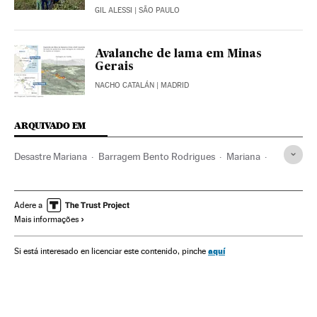
GIL ALESSI
| SÃO PAULO
Avalanche de lama em Minas
Gerais
NACHO CATALÁN
| MADRID
ARQUIVADO EM
Desastre Mariana
Barragem Bento Rodrigues
Mariana
Ouro Preto
Inundações
Minas
Acidentes
Minas Gerais
Jazidas mineiras
Desastres
Brasil
Adere a
Mais informações
América do Sul
América Latina
Acontecimentos
Problemas ambientais
América
Meio ambiente
aquí
Si está interesado en licenciar este contenido, pinche
Samarco Mineração
Mineração
Matérias-primas
Empresas
Indústria
Economia
Rejeitos industriais