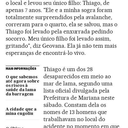
o local e levou seu único filho: Thiago, de
apenas 7 anos. "Ele e a minha sogra foram
totalmente surpreendidos pela avalanche,
correram para o quarto, ela se salvou, mas o
Thiago foi levado pela enxurrada pedindo
socorro. Meu único filho foi levado assim,
gritando", diz Geovana. Ela já não tem mais
esperanças de encontrá-lo vivo.
Thiago é um dos 28
MAIS INFORMAÇÕES
desaparecidos em meio ao
O que sabemos
até agora sobre
mar de lama, segundo uma
os riscos à
lista oficial divulgada pela
saúde da lama
da barragem
Prefeitura de Mariana neste
sábado. Constam dela os
A cidade que a
nomes de 13 homens que
mina engoliu
trabalhavam no local do
acidente no momento em que