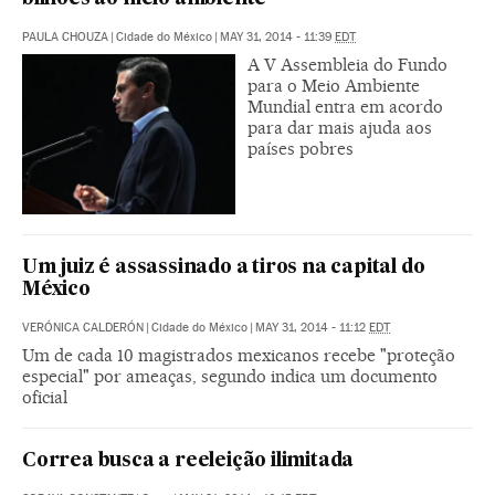
PAULA CHOUZA
|
Cidade do México
|
MAY 31, 2014 - 11:39
EDT
A V Assembleia do Fundo
para o Meio Ambiente
Mundial entra em acordo
para dar mais ajuda aos
países pobres
Um juiz é assassinado a tiros na capital do
México
VERÓNICA CALDERÓN
|
Cidade do México
|
MAY 31, 2014 - 11:12
EDT
Um de cada 10 magistrados mexicanos recebe "proteção
especial" por ameaças, segundo indica um documento
oficial
Correa busca a reeleição ilimitada