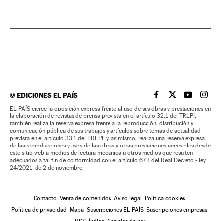
©
EDICIONES EL PAÍS
EL PAÍS BRASIL EN
EL PAÍS BRASI
EL PAÍS B
EL PA
EL PAÍS ejerce la oposición expresa frente al uso de sus obras y prestaciones en
la elaboración de revistas de prensa prevista en el artículo 32.1 del TRLPI;
también realiza la reserva expresa frente a la reproducción, distribución y
comunicación pública de sus trabajos y artículos sobre temas de actualidad
prevista en el artículo 33.1 del TRLPI; y, asimismo, realiza una reserva expresa
de las reproducciones y usos de las obras y otras prestaciones accesibles desde
este sitio web a medios de lectura mecánica u otros medios que resulten
adecuados a tal fin de conformidad con el artículo 67.3 del Real Decreto - ley
24/2021, de 2 de noviembre
Contacto
Venta de contenidos
Aviso legal
Política cookies
Política de privacidad
Mapa
Suscripciones EL PAÍS
Suscripciones empresas