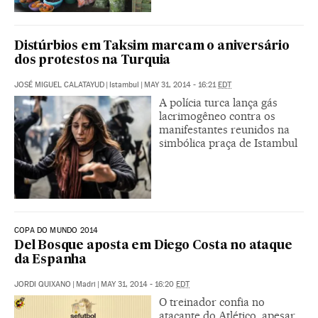
Distúrbios em Taksim marcam o aniversário
dos protestos na Turquia
JOSÉ MIGUEL CALATAYUD
|
Istambul
|
MAY 31, 2014 - 16:21
EDT
A polícia turca lança gás
lacrimogêneo contra os
manifestantes reunidos na
simbólica praça de Istambul
COPA DO MUNDO 2014
Del Bosque aposta em Diego Costa no ataque
da Espanha
JORDI QUIXANO
|
Madri
|
MAY 31, 2014 - 16:20
EDT
O treinador confia no
atacante do Atlético, apesar