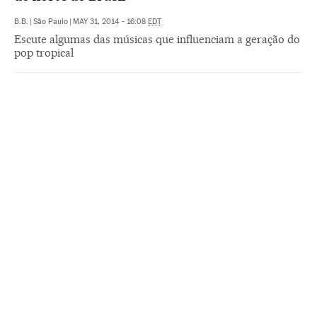
B.B.
|
São Paulo
|
MAY 31, 2014 - 16:08
EDT
Escute algumas das músicas que influenciam a geração do
pop tropical