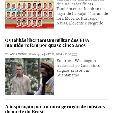
de suas lesões físicas
Também entra Juanfran no
lugar de Carvajal. Ficaram de
fora Moreno, Iturraspe,
Navas, Llorente e Negredo
Os talibãs libertam um militar dos EUA
mantido refém por quase cinco anos
YOLANDA MONGE
|
Washington
|
MAY 31, 2014 - 16:10
EDT
Em troca, Washington
trasladará ao Catar cinco
afegãos presos em
Guantánamo
A inspiração para a nova geração de músicos
do norte do Brasil