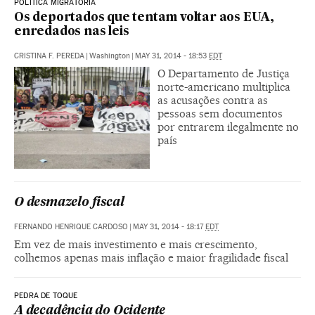
POLÍTICA MIGRATÓRIA
Os deportados que tentam voltar aos EUA,
enredados nas leis
CRISTINA F. PEREDA
|
Washington
|
MAY 31, 2014 - 18:53
EDT
O Departamento de Justiça
norte-americano multiplica
as acusações contra as
pessoas sem documentos
por entrarem ilegalmente no
país
O desmazelo fiscal
FERNANDO HENRIQUE CARDOSO
|
MAY 31, 2014 - 18:17
EDT
Em vez de mais investimento e mais crescimento,
colhemos apenas mais inflação e maior fragilidade fiscal
PEDRA DE TOQUE
A decadência do Ocidente