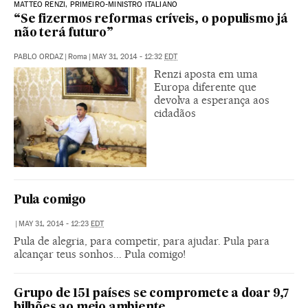
MATTEO RENZI, PRIMEIRO-MINISTRO ITALIANO
“Se fizermos reformas críveis, o populismo já
não terá futuro”
PABLO ORDAZ
|
Roma
|
MAY 31, 2014 - 12:32
EDT
Renzi aposta em uma
Europa diferente que
devolva a esperança aos
cidadãos
Pula comigo
|
MAY 31, 2014 - 12:23
EDT
Pula de alegria, para competir, para ajudar. Pula para
alcançar teus sonhos... Pula comigo!
Grupo de 151 países se compromete a doar 9,7
bilhões ao meio ambiente