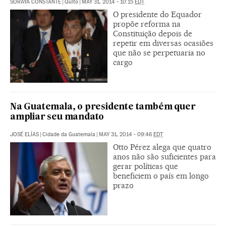
SORAYA CONSTANTE
|
Quito
|
MAY 31, 2014 - 10:15
EDT
O presidente do Equador
propõe reforma na
Constituição depois de
repetir em diversas ocasiões
que não se perpetuaria no
cargo
Na Guatemala, o presidente também quer
ampliar seu mandato
JOSÉ ELÍAS
|
Cidade da Guatemala
|
MAY 31, 2014 - 09:46
EDT
Otto Pérez alega que quatro
anos não são suficientes para
gerar políticas que
beneficiem o país em longo
prazo