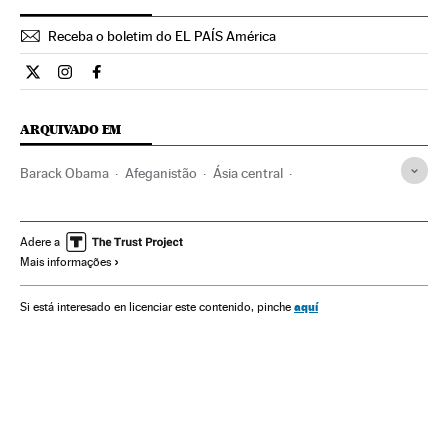
Receba o boletim do EL PAÍS América
Internacional El País Brasil en Twitter
Internacional El País Brasil en Instagram
Internacional El País Brasil en Facebook
ARQUIVADO EM
Barack Obama
Afeganistão
Ásia central
Estados Unidos
América do Norte
Ásia
Grupos terroristas
América
Terrorismo
Oriente médio
Adere a
Mais informações
aquí
Si está interesado en licenciar este contenido, pinche