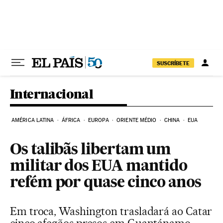
Pular para o conteúdo
SUSCRÍBETE
Internacional
AMÉRICA LATINA
ÁFRICA
EUROPA
ORIENTE MÉDIO
CHINA
EUA
Os talibãs libertam um
militar dos EUA mantido
refém por quase cinco anos
Em troca, Washington trasladará ao Catar