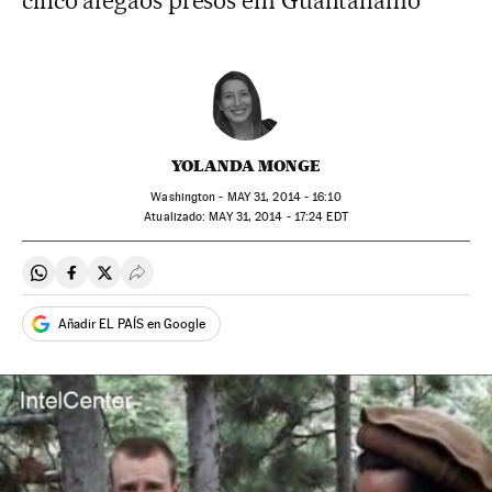
cinco afegãos presos em Guantánamo
YOLANDA MONGE
Washington -
MAY
31, 2014 - 16:10
atualizado:
MAY
31, 2014 - 17:24
EDT
Compartir en Whatsapp
Compartir en Facebook
Compartir en Twitter
Desplegar Redes Sociales
Añadir EL PAÍS en Google