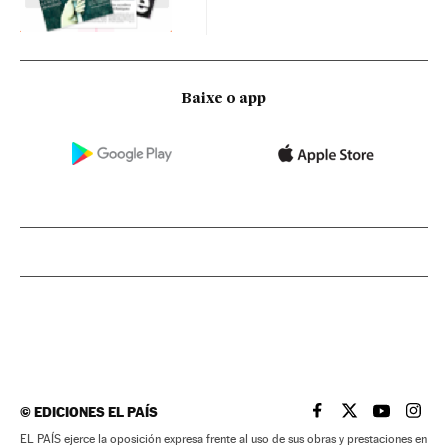
Baixe o app
©
EDICIONES EL PAÍS
EL PAÍS BRASIL EN
EL PAÍS BRASI
EL PAÍS B
EL PA
EL PAÍS ejerce la oposición expresa frente al uso de sus obras y prestaciones en