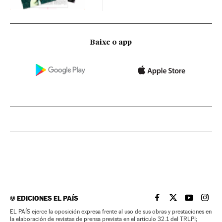
Baixe o app
©
EDICIONES EL PAÍS
EL PAÍS BRASIL EN
EL PAÍS BRASI
EL PAÍS B
EL PA
EL PAÍS ejerce la oposición expresa frente al uso de sus obras y prestaciones en
la elaboración de revistas de prensa prevista en el artículo 32.1 del TRLPI;