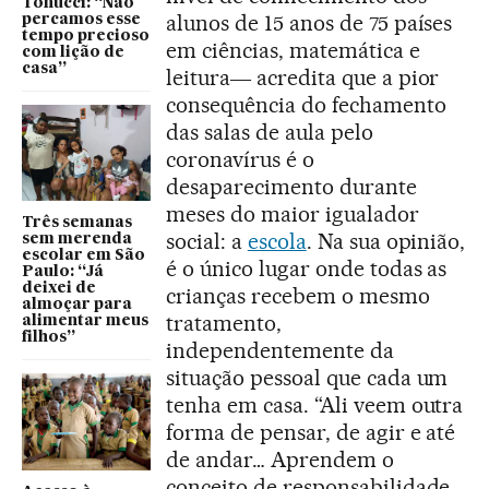
Tonucci: “Não
alunos de 15 anos de 75 países
percamos esse
tempo precioso
em ciências, matemática e
com lição de
casa”
leitura― acredita que a pior
consequência do fechamento
das salas de aula pelo
coronavírus é o
desaparecimento durante
meses do maior igualador
Três semanas
social: a
escola
. Na sua opinião,
sem merenda
escolar em São
é o único lugar onde todas as
Paulo: “Já
deixei de
crianças recebem o mesmo
almoçar para
tratamento,
alimentar meus
filhos”
independentemente da
situação pessoal que cada um
tenha em casa. “Ali veem outra
forma de pensar, de agir e até
de andar… Aprendem o
conceito de responsabilidade