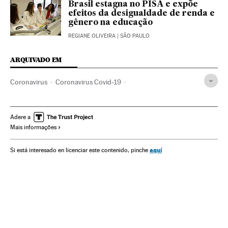
Brasil estagna no PISA e expõe
efeitos da desigualdade de renda e
gênero na educação
REGIANE OLIVEIRA
| SÃO PAULO
ARQUIVADO EM
Coronavirus
Coronavirus Covid-19
Doenças respiratórias
Pneumonia
Emergencia sanitaria
Doenças infecciosas
Assistência sanitária
Educação
Adere a
Mais informações
Educação primária
Ensino Médio
Universidade
Colégios
Informes Pisa
Espanha
aquí
Si está interesado en licenciar este contenido, pinche
Educação a distância
Andreas Schleicher
OCDE
Escolas públicas
Crianças
Jovens
Família
Crisis económica coronavirus covid-19
Corpo professores