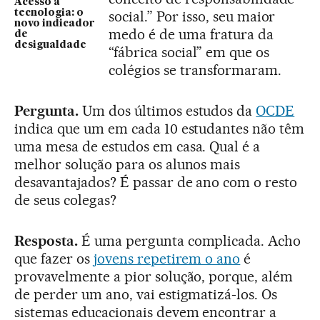
Acesso à
tecnologia: o
social.” Por isso, seu maior
novo indicador
medo é de uma fratura da
de
desigualdade
“fábrica social” em que os
colégios se transformaram.
Pergunta.
Um dos últimos estudos da
OCDE
indica que um em cada 10 estudantes não têm
uma mesa de estudos em casa. Qual é a
melhor solução para os alunos mais
desavantajados? É passar de ano com o resto
de seus colegas?
Resposta.
É uma pergunta complicada. Acho
que fazer os
jovens repetirem o ano
é
provavelmente a pior solução, porque, além
de perder um ano, vai estigmatizá-los. Os
sistemas educacionais devem encontrar a