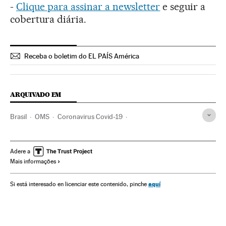
-
Clique para assinar a newsletter
e seguir a
cobertura diária.
Receba o boletim do EL PAÍS América
ARQUIVADO EM
Brasil
OMS
Coronavirus Covid-19
Coronavirus de Wuhan
Pandemia
Coronavirus
Doenças infecciosas
Doenças respiratórias
Adere a
Mais informações
Ministério Saúde
aquí
Si está interesado en licenciar este contenido, pinche