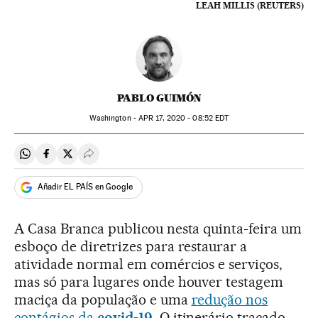
LEAH MILLIS (REUTERS)
PABLO GUIMÓN
Washington -
APR
17, 2020 - 08:52
EDT
Compartir en Whatsapp
Compartir en Facebook
Compartir en Twitter
Desplegar Redes Sociales
Añadir EL PAÍS en Google
A Casa Branca publicou nesta quinta-feira um
esboço de diretrizes para restaurar a
atividade normal em comércios e serviços,
mas só para lugares onde houver testagem
maciça da população e uma
redução nos
contágios da
covid-19
. O itinerário traçado