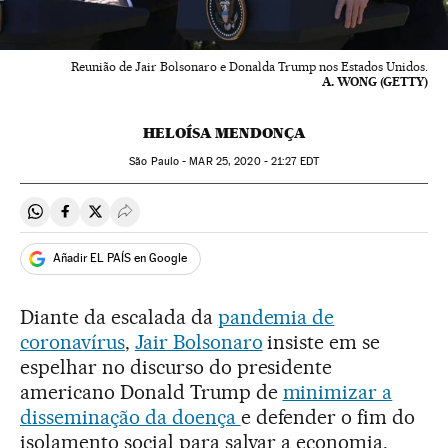
Reunião de Jair Bolsonaro e Donalda Trump nos Estados Unidos.
A. WONG (GETTY)
HELOÍSA MENDONÇA
São Paulo -
MAR
25, 2020 - 21:27
EDT
Compartir en Whatsapp
Compartir en Facebook
Compartir en Twitter
Desplegar Redes Sociales
Añadir EL PAÍS en Google
Diante da escalada da
pandemia de
coronavírus
,
Jair Bolsonaro
insiste em se
espelhar no discurso do presidente
americano Donald Trump de
minimizar a
disseminação da doença
e defender o fim do
isolamento social para salvar a economia,