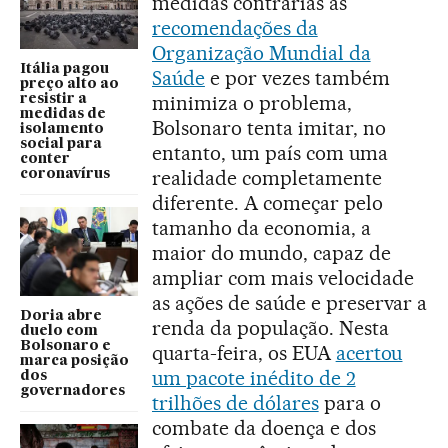
medidas contrárias às
recomendações da
Organização Mundial da
Itália pagou
Saúde
e por vezes também
preço alto ao
minimiza o problema,
resistir a
medidas de
Bolsonaro tenta imitar, no
isolamento
social para
entanto, um país com uma
conter
realidade completamente
coronavírus
diferente. A começar pelo
tamanho da economia, a
maior do mundo, capaz de
ampliar com mais velocidade
as ações de saúde e preservar a
Doria abre
renda da população. Nesta
duelo com
Bolsonaro e
quarta-feira, os EUA
acertou
marca posição
um pacote inédito de 2
dos
governadores
trilhões de dólares
para o
combate da doença e dos