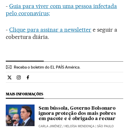
-
Guia para viver com uma pessoa infectada
pelo coronavírus;
-
Clique para assinar a newsletter
e seguir a
cobertura diária.
Receba o boletim do EL PAÍS América.
Economia El País Brasil en Twitter
Economia El País Brasil en Instagram
Economia El País Brasil en Facebook
MAIS INFORMAÇÕES
Sem bússola, Governo Bolsonaro
ignora proteção dos mais pobres
em pacote e é obrigado a recuar
CARLA JIMÉNEZ
/
HELOÍSA MENDONÇA
| SÃO PAULO