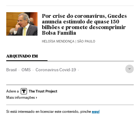
Por crise do coronavírus, Guedes
anuncia estímulo de quase 150
bilhões e promete descomprimir
Bolsa Família
HELOÍSA MENDONÇA
| SÃO PAULO
ARQUIVADO EM
Brasil
OMS
Coronavirus Covid-19
Coronavirus de Wuhan
Pandemia
Coronavirus
Doenças infecciosas
Doenças respiratórias
Adere a
Mais informações
Ministério Saúde
aquí
Si está interesado en licenciar este contenido, pinche