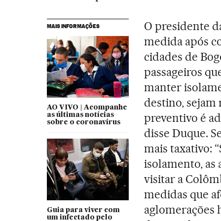
O presidente d
MAIS INFORMAÇÕES
medida após co
cidades de Bog
passageiros q
manter isolame
destino, sejam 
AO VIVO | Acompanhe
preventivo é ad
as últimas notícias
sobre o coronavírus
disse Duque. Se
mais taxativo:
isolamento, as
visitar a Colô
medidas que af
aglomerações 
Guia para viver com
um infectado pelo