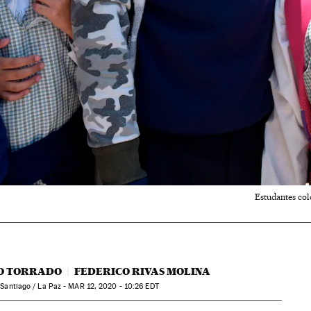
Estudantes co
O TORRADO
FEDERICO RIVAS MOLINA
 Santiago / La Paz -
MAR
12, 2020 - 10:26
EDT