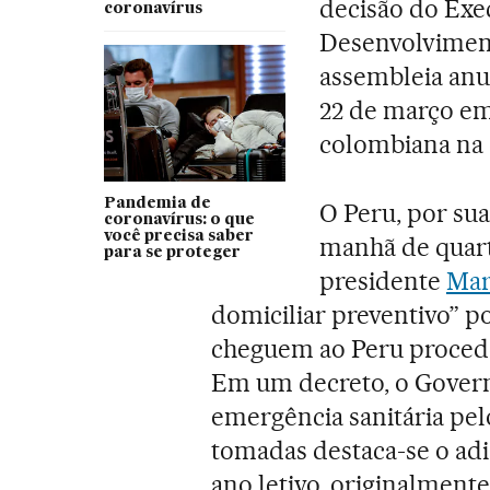
decisão do Exe
coronavírus
Desenvolviment
assembleia anu
22 de março em 
colombiana na 
Pandemia de
O Peru, por sua
coronavírus: o que
você precisa saber
manhã de quart
para se proteger
presidente
Mar
domiciliar preventivo” po
cheguem ao Peru proceden
Em um decreto, o Gover
emergência sanitária pel
tomadas destaca-se o ad
ano letivo, originalment