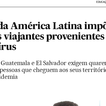
EDUCA
 da América Latina im
s viajantes provenientes
írus
, Guatemala e El Salvador exigem quare
pessoas que cheguem aos seus territóri
pidemia