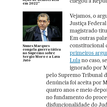
chegou a Repúbl
em 2022”
Vejamos, o arg
Justiça Federal
magistrado titul
Em outras palav
constitucional 
Nunes Marques
congela guerra tática
primeiros argu
no Supremo sobre
Sergio Moro e a Lava
Lula
no caso, s
Jato
ignorado por M
pelo Supremo Tribunal de
denúncia foi aceita por
quatro anos e meio depoi
no fundamento do proces
disfuncionalidade do Jud