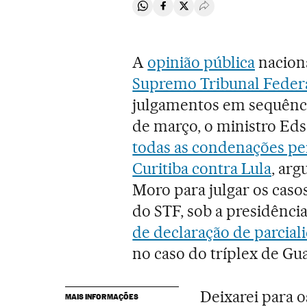
Compartir en Whatsapp
Compartir en Facebook
Compartir en Twitter
Desplegar Redes Soci
A
opinião pública
naciona
Supremo Tribunal Feder
julgamentos em sequência
de março, o ministro E
todas as condenações per
Curitiba contra Lula
, ar
Moro para julgar os cas
do STF, sob a presidênc
de declaração de parciali
no caso do tríplex de Gua
Deixarei para 
MAIS INFORMAÇÕES