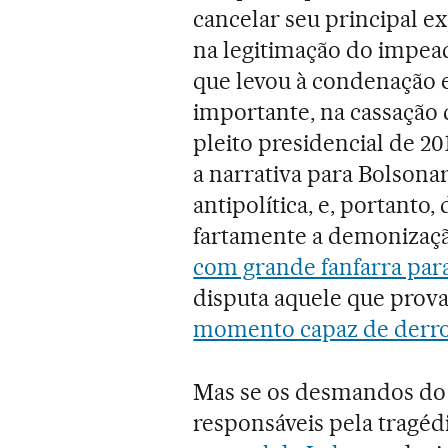
cancelar seu principal ex
na legitimação do impea
que levou à condenação e
importante, na cassação d
pleito presidencial de 20
a narrativa para Bolson
antipolítica, e, portanto,
fartamente a demonização
com grande fanfarra para
disputa aquele que prov
momento capaz de derro
Mas se os desmandos do s
responsáveis pela tragéd