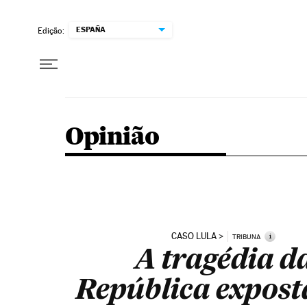
Pular para o conteúdo
ESPAÑA
Edição:
Opinião
CASO LULA
i
TRIBUNA
A tragédia d
República expost