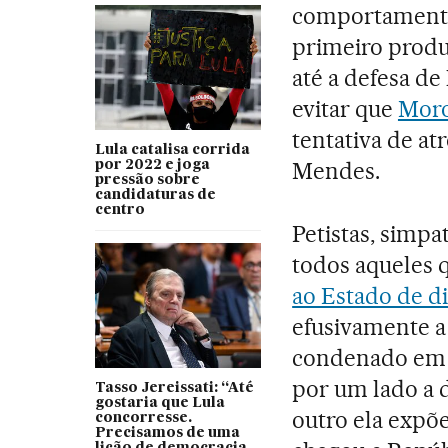
comportamento
primeiro prod
até a defesa de
evitar que
Moro
tentativa de a
Lula catalisa corrida
Mendes.
por 2022 e joga
pressão sobre
candidaturas de
centro
Petistas, simpa
todos aqueles q
ao Estado de di
efusivamente a 
condenado em p
por um lado a d
Tasso Jereissati: “Até
gostaria que Lula
outro ela expõe
concorresse.
Precisamos de uma
lição de democracia