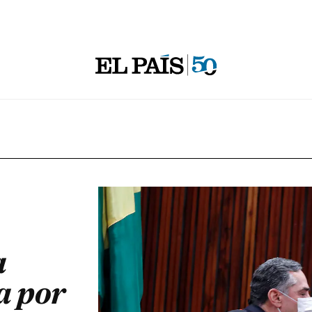
a
a por