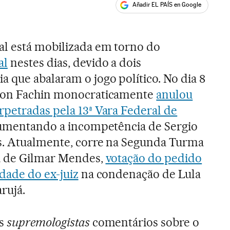
Añadir EL PAÍS en Google
ales
l está mobilizada em torno do
al
nestes dias, devido a dois
 que abalaram o jogo político. No dia 8
dson Fachin monocraticamente
anulou
petradas pela 13ª Vara Federal de
gumentando a incompetência de Sergio
os. Atualmente, corre na Segunda Turma
ia de Gilmar Mendes,
votação do pedido
dade do ex-juiz
na condenação de Lula
rujá.
os
supremologistas
comentários sobre o