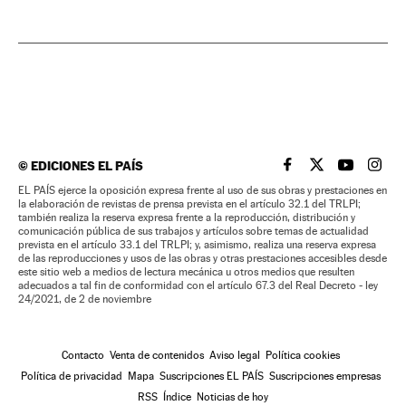
©
EDICIONES EL PAÍS
EL PAÍS BRASIL EN
EL PAÍS BRASI
EL PAÍS B
EL PA
EL PAÍS ejerce la oposición expresa frente al uso de sus obras y prestaciones en
la elaboración de revistas de prensa prevista en el artículo 32.1 del TRLPI;
también realiza la reserva expresa frente a la reproducción, distribución y
comunicación pública de sus trabajos y artículos sobre temas de actualidad
prevista en el artículo 33.1 del TRLPI; y, asimismo, realiza una reserva expresa
de las reproducciones y usos de las obras y otras prestaciones accesibles desde
este sitio web a medios de lectura mecánica u otros medios que resulten
adecuados a tal fin de conformidad con el artículo 67.3 del Real Decreto - ley
24/2021, de 2 de noviembre
Contacto
Venta de contenidos
Aviso legal
Política cookies
Política de privacidad
Mapa
Suscripciones EL PAÍS
Suscripciones empresas
RSS
Índice
Noticias de hoy