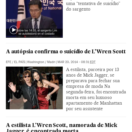
uma “tentativa de suicídio”
do sargento
A autópsia confirma o suicídio de L’Wren Scott
EFE
/
EL PAÍS
|
Washington / Madri
|
MAR 20, 2014 - 08:31
EDT
A estilista, parceira por 13
anos de Mick Jagger, se
preparava para fechar sua
empresa de moda Na
segunda-feira, foi encontrada
morta em seu luxuoso
apartamento de Manhattan
por seu assistente
A estilista L'Wren Scott, namorada de Mick
Jagger, é encontrada morta