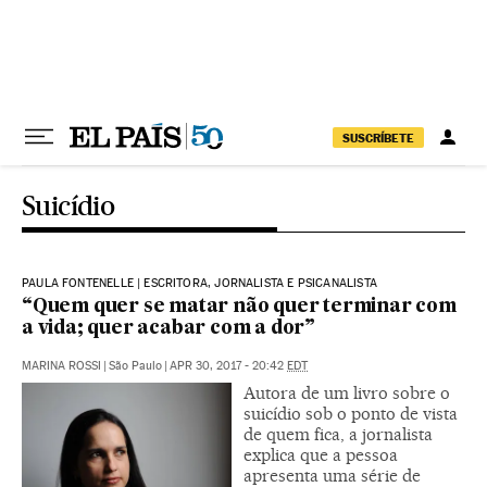
Pular para o conteúdo
SUSCRÍBETE
Suicídio
PAULA FONTENELLE | ESCRITORA, JORNALISTA E PSICANALISTA
“Quem quer se matar não quer terminar com
a vida; quer acabar com a dor”
MARINA ROSSI
|
São Paulo
|
APR 30, 2017 - 20:42
EDT
Autora de um livro sobre o
suicídio sob o ponto de vista
de quem fica, a jornalista
explica que a pessoa
apresenta uma série de