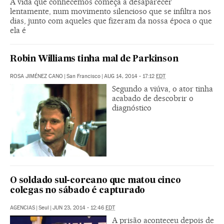
A vida que conhecemos começa a desaparecer
lentamente, num movimento silencioso que se infiltra nos
dias, junto com aqueles que fizeram da nossa época o que
ela é
Robin Williams tinha mal de Parkinson
ROSA JIMÉNEZ CANO
|
San Francisco
|
AUG 14, 2014 - 17:12
EDT
Segundo a viúva, o ator tinha
acabado de descobrir o
diagnóstico
O soldado sul-coreano que matou cinco
colegas no sábado é capturado
AGENCIAS
|
Seul
|
JUN 23, 2014 - 12:46
EDT
A prisão aconteceu depois de