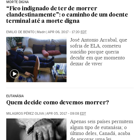
MORTE DIGNA
“Fico indignado de ter de morrer
clandestinamente”: o caminho de um doente
terminal até a morte digna
EMILIO DE BENITO
|
Madri
|
APR 06, 2017 - 17:20
EDT
José Antonio Arrabal, que
sofria de ELA, cometeu
suicídio porque queria
decidir em que momento
deixar de viver
EUTANÁSIA
Quem decide como devemos morrer?
MILAGROS PÉREZ OLIVA
|
APR 05, 2017 - 09:08
EDT
Apenas seis países permitem
algum tipo de eutanásia; o
último deles, Canadá, acaba
de aprovar uma lei