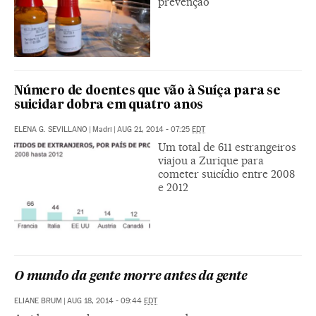
prevenção
Número de doentes que vão à Suíça para se
suicidar dobra em quatro anos
ELENA G. SEVILLANO
|
Madri
|
AUG 21, 2014 - 07:25
EDT
Um total de 611 estrangeiros
viajou a Zurique para
cometer suicídio entre 2008
e 2012
O mundo da gente morre antes da gente
ELIANE BRUM
|
AUG 18, 2014 - 09:44
EDT