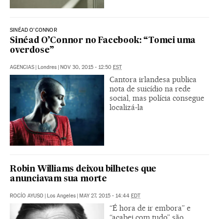
SINÉAD O’CONNOR
Sinéad O’Connor no Facebook: “Tomei uma
overdose”
AGENCIAS
|
Londres
|
NOV 30, 2015 - 12:50
EST
Cantora irlandesa publica
nota de suicídio na rede
social, mas polícia consegue
localizá-la
Robin Williams deixou bilhetes que
anunciavam sua morte
ROCÍO AYUSO
|
Los Angeles
|
MAY 27, 2015 - 14:44
EDT
“É hora de ir embora” e
“acabei com tudo” são