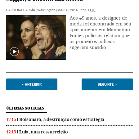
CAROLINA GARCÍA
|
Washington
|
MAR 17, 2014 - 15:01
EDT
Aos 49 anos, a designer de
moda foi encontrada em seu
apartamento em Manhattan
Fontes policiais relatam que
os primeiros indícios
sugerem suicídio
<
ANTERIOR
SEGUINTE
>
ÚLTIMAS NOTICIAS
Bolsonaro, a destruição como estratégia
12:15
Lula, uma ressurreição
12:15