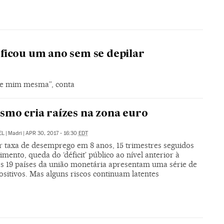
ficou um ano sem se depilar
de mim mesma”, conta
smo cria raízes na zona euro
EL
|
Madri
|
APR 30, 2017 - 16:30
EDT
 taxa de desemprego em 8 anos, 15 trimestres seguidos
imento, queda do ‘déficit’ público ao nível anterior à
 os 19 países da união monetária apresentam uma série de
sitivos. Mas alguns riscos continuam latentes