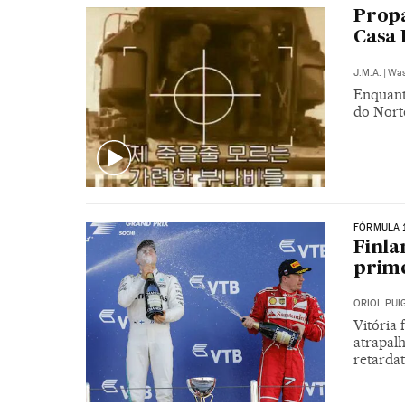
Propa
Casa 
J.M.A.
|
Was
Enquanto
do Norte
FÓRMULA 
Finla
prime
ORIOL PU
Vitória 
atrapal
retardat