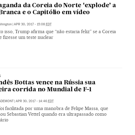
ganda da Coreia do Norte ‘explode’ a
Branca e o Capitólio em vídeo
hington
|
APR 30, 2017 - 15:08
EDT
 isso, Trump afirma que “não estaria feliz” se a Coreia
 fizesse um teste nuclear
1
ndês Bottas vence na Rússia sua
ira corrida no Mundial de F-1
IGDEMONT
|
APR 30, 2017 - 14:46
EDT
foi facilitada por uma manobra de Felipe Massa, que
hou Sebastian Vettel quando era ultrapassado como
ário