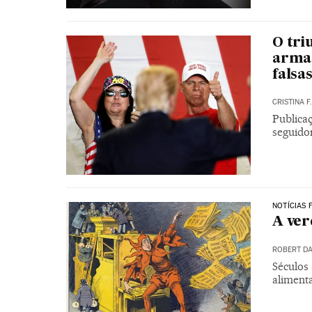
O tri
armas
falsa
CRISTINA F
Publica
seguido
NOTÍCIAS 
A ver
ROBERT D
Séculos 
aliment