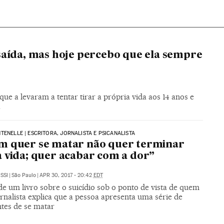
saída, mas hoje percebo que ela sempre
ue a levaram a tentar tirar a própria vida aos 14 anos e
a
TENELLE | ESCRITORA, JORNALISTA E PSICANALISTA
m quer se matar não quer terminar
 vida; quer acabar com a dor”
SSI
|
São Paulo
|
APR 30, 2017 - 20:42
EDT
e um livro sobre o suicídio sob o ponto de vista de quem
jornalista explica que a pessoa apresenta uma série de
ntes de se matar