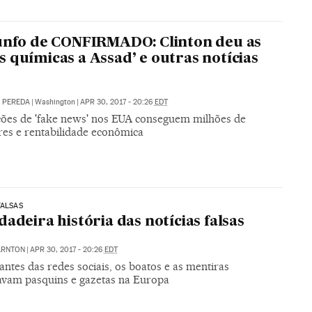
unfo de CONFIRMADO: Clinton deu as
 químicas a Assad’ e outras notícias
s
. PEREDA
|
Washington
|
APR 30, 2017 - 20:26
EDT
ções de 'fake news' nos EUA conseguem milhões de
res e rentabilidade econômica
FALSAS
dadeira história das notícias falsas
ARNTON
|
APR 30, 2017 - 20:26
EDT
antes das redes sociais, os boatos e as mentiras
avam pasquins e gazetas na Europa