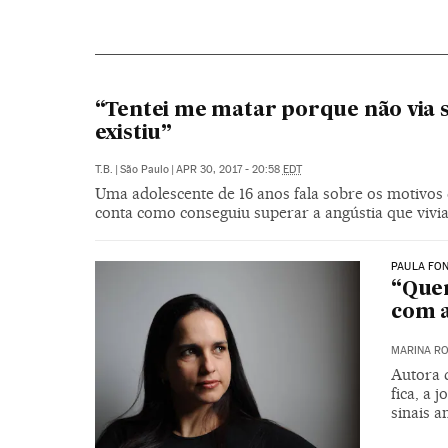
“Tentei me matar porque não via 
existiu”
T.B.
|
São Paulo
|
APR 30, 2017 - 20:58
EDT
Uma adolescente de 16 anos fala sobre os motivos q
conta como conseguiu superar a angústia que vivi
PAULA FON
“Que
com a
MARINA RO
Autora d
fica, a 
sinais a