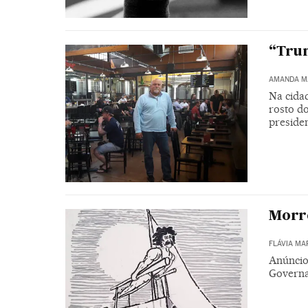
“Tru
AMANDA M
Na cida
rosto d
preside
Morre
FLÁVIA MA
Anúncio 
Governa