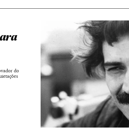
para
rovador do
uietações