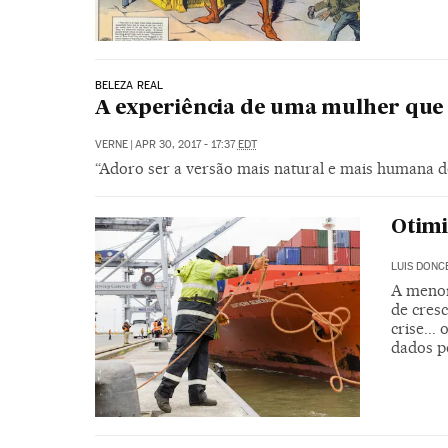
BELEZA REAL
A experiência de uma mulher que 
VERNE
|
APR 30, 2017 - 17:37
EDT
“Adoro ser a versão mais natural e mais humana 
Otimi
LUIS DONC
A menor
de cresc
crise...
dados po