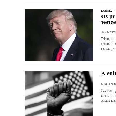
DONALD T
Os pr
venc
JAN MARTÍ
Planeta
mandato,
coisa pr
A cul
MIREIA SEN
Livros,
artistas
america