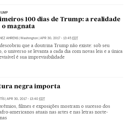
RUMP
imeiros 100 dias de Trump: a realidade
e o magnata
NEZ AHRENS
|
Washington
|
APR 30, 2017 - 13:45
EDT
 descobriu que a doutrina Trump não existe: sob seu
 o universo se levanta a cada dia com novas leis e a única
evisível é sua imprevisibilidade
tura negra importa
TÍS
|
APR 30, 2017 - 13:40
EDT
 prêmios, filmes e exposições mostram o sucesso dos
 afro-americanos atuais nas artes e nas letras norte-
nas