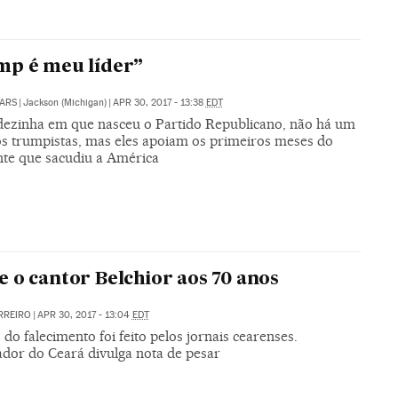
mp é meu líder”
ARS
|
Jackson (Michigan)
|
APR 30, 2017 - 13:38
EDT
dezinha em que nasceu o Partido Republicano, não há um
os trumpistas, mas eles apoiam os primeiros meses do
nte que sacudiu a América
 o cantor Belchior aos 70 anos
RREIRO
|
APR 30, 2017 - 13:04
EDT
do falecimento foi feito pelos jornais cearenses.
dor do Ceará divulga nota de pesar