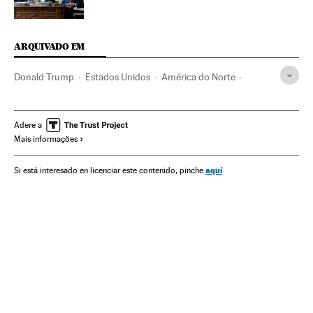
ARQUIVADO EM
Donald Trump
Estados Unidos
América do Norte
América
NAFTA
Tratados Livre Comércio
Comércio internacional
Relações comerciais
Adere a
Mais informações
Tratados internacionais
Comércio livre
Relações econômicas
Relações internacionais
aquí
Si está interesado en licenciar este contenido, pinche
Comércio
Relações exteriores
Jared Kushner