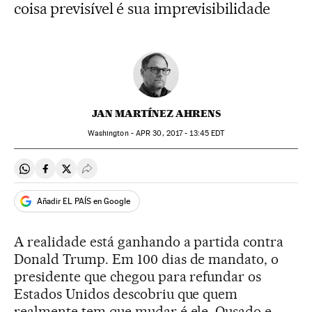
coisa previsível é sua imprevisibilidade
JAN MARTÍNEZ AHRENS
Washington -
APR
30, 2017 - 13:45
EDT
Compartir en Whatsapp
Compartir en Facebook
Compartir en Twitter
Desplegar Redes Sociales
Añadir EL PAÍS en Google
A realidade está ganhando a partida contra
Donald Trump. Em 100 dias de mandato, o
presidente que chegou para refundar os
Estados Unidos descobriu que quem
realmente tem que mudar é ele. Ousado e