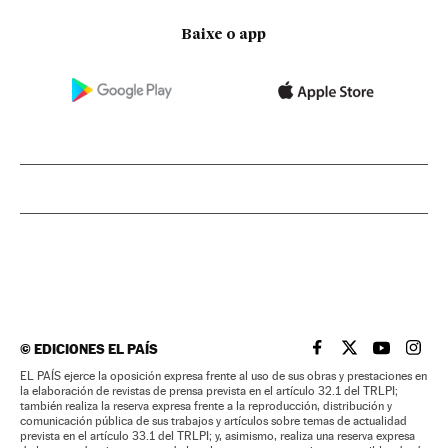
Baixe o app
©
EDICIONES EL PAÍS
EL PAÍS BRASIL EN
EL PAÍS BRASI
EL PAÍS B
EL PA
EL PAÍS ejerce la oposición expresa frente al uso de sus obras y prestaciones en
la elaboración de revistas de prensa prevista en el artículo 32.1 del TRLPI;
también realiza la reserva expresa frente a la reproducción, distribución y
comunicación pública de sus trabajos y artículos sobre temas de actualidad
prevista en el artículo 33.1 del TRLPI; y, asimismo, realiza una reserva expresa