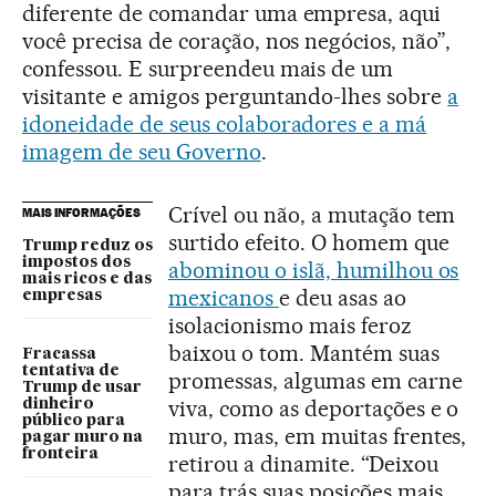
diferente de comandar uma empresa, aqui
você precisa de coração, nos negócios, não”,
confessou. E surpreendeu mais de um
visitante e amigos perguntando-lhes sobre
a
idoneidade de seus colaboradores e a má
imagem de seu Governo
.
Crível ou não, a mutação tem
MAIS INFORMAÇÕES
surtido efeito. O homem que
Trump reduz os
impostos dos
abominou o islã,
humilhou os
mais ricos e das
mexicanos
e deu asas ao
empresas
isolacionismo mais feroz
baixou o tom. Mantém suas
Fracassa
tentativa de
promessas, algumas em carne
Trump de usar
viva, como as deportações e o
dinheiro
público para
muro, mas, em muitas frentes,
pagar muro na
fronteira
retirou a dinamite. “Deixou
para trás suas posições mais