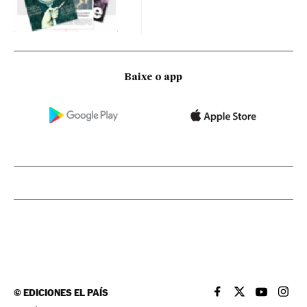
Baixe o app
©
EDICIONES EL PAÍS
EL PAÍS BRASIL EN
EL PAÍS BRASI
EL PAÍS B
EL PA