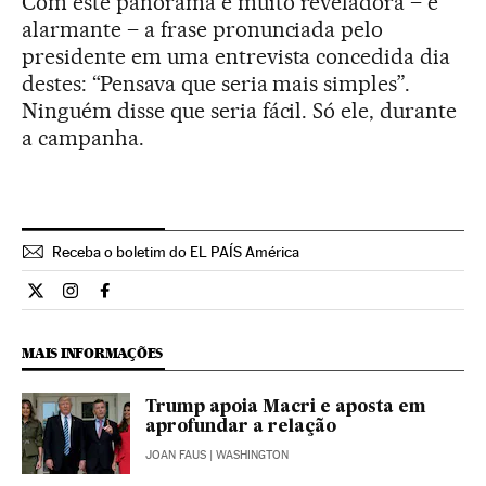
Com este panorama é muito reveladora – e
alarmante – a frase pronunciada pelo
presidente em uma entrevista concedida dia
destes: “Pensava que seria mais simples”.
Ninguém disse que seria fácil. Só ele, durante
a campanha.
Receba o boletim do EL PAÍS América
Opiniao El País Brasil en Twitter
Opiniao El País Brasil en Instagram
Opiniao El País Brasil en Facebook
MAIS INFORMAÇÕES
Trump apoia Macri e aposta em
aprofundar a relação
JOAN FAUS
| WASHINGTON