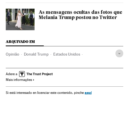
As mensagens ocultas das fotos que
Melania Trump postou no Twitter
ARQUIVADO EM
Opinião
Donald Trump
Estados Unidos
América do Norte
Eleições
América
Política
Sally Yates
Adere a
Mais informações
aquí
Si está interesado en licenciar este contenido, pinche