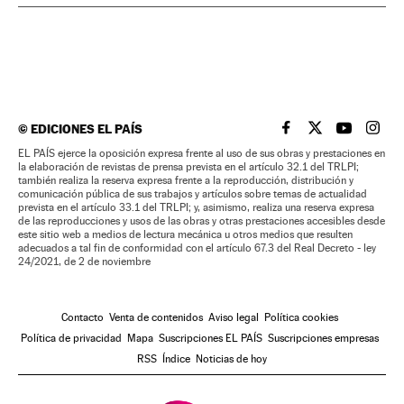
©
EDICIONES EL PAÍS
EL PAÍS BRASIL EN
EL PAÍS BRASI
EL PAÍS B
EL PA
EL PAÍS ejerce la oposición expresa frente al uso de sus obras y prestaciones en
la elaboración de revistas de prensa prevista en el artículo 32.1 del TRLPI;
también realiza la reserva expresa frente a la reproducción, distribución y
comunicación pública de sus trabajos y artículos sobre temas de actualidad
prevista en el artículo 33.1 del TRLPI; y, asimismo, realiza una reserva expresa
de las reproducciones y usos de las obras y otras prestaciones accesibles desde
este sitio web a medios de lectura mecánica u otros medios que resulten
adecuados a tal fin de conformidad con el artículo 67.3 del Real Decreto - ley
24/2021, de 2 de noviembre
Contacto
Venta de contenidos
Aviso legal
Política cookies
Política de privacidad
Mapa
Suscripciones EL PAÍS
Suscripciones empresas
RSS
Índice
Noticias de hoy