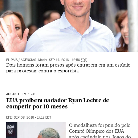
EL PAÍS
/
AGÊNCIAS
|
Madri
|
SEP 14, 2016 - 12:56
EDT
Dois homens foram presos após entrarem em um estúdio
para protestar contra o esportista
JOGOS OLÍMPICOS
EUA proíbem nadador Ryan Lochte de
competir por 10 meses
EFE
|
SEP 08, 2016 - 17:18
EDT
O medalhista foi punido pelo
Comitê Olímpico dos EUA
após escândalo nos Jogos do