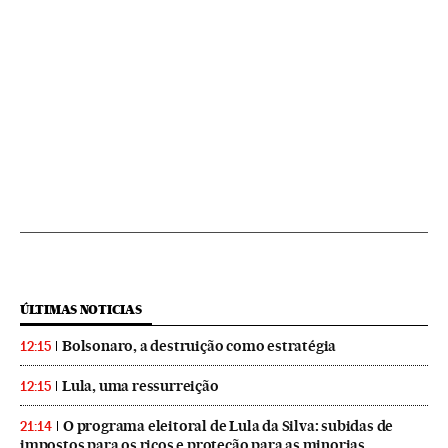
ÚLTIMAS NOTICIAS
Bolsonaro, a destruição como estratégia
12:15
Lula, uma ressurreição
12:15
O programa eleitoral de Lula da Silva: subidas de
21:14
impostos para os ricos e proteção para as minorias