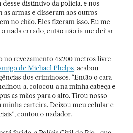
esse distintivo da polícia, e nos
m as armas e disseram aos outros
em no chão. Eles fizeram isso. Eu me
to nada errado, então não ia me deitar
o no revezamento 4x200 metros livre
amigo de Michael Phelps
, acabou
gências dos criminosos. “Então o cara
nclinou-a, colocou-a na minha cabeça e
e pus as mãos para o alto. Tirou nosso
 minha carteira. Deixou meu celular e
iais”, contou o nadador.
tá ferido, a Polícia Civil do Rio –que