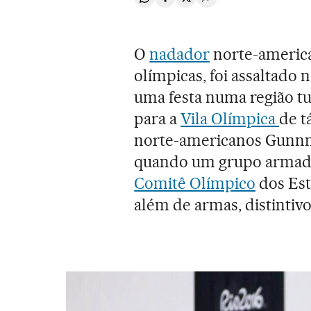
Compartir en Whatsapp
Compartir en Facebook
Compartir en Twitter
Desplegar Redes Soci
O
nadador
norte-america
olímpicas, foi assaltado
uma festa numa região tu
para a
Vila Olímpica
de t
norte-americanos Gunnna
quando um grupo armado
Comitê Olímpico
dos Est
além de armas, distintivo