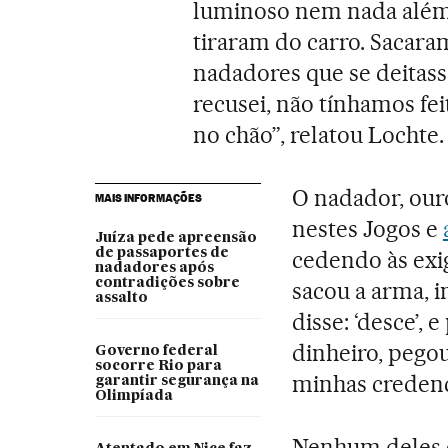
luminoso nem nada além d
tiraram do carro. Sacara
nadadores que se deitass
recusei, não tínhamos fei
no chão”, relatou Lochte.
O nadador, our
MAIS INFORMAÇÕES
nestes Jogos e
Juíza pede apreensão
de passaportes de
cedendo às exi
nadadores após
contradições sobre
sacou a arma, i
assalto
disse: ‘desce’, 
dinheiro, pegou
Governo federal
socorre Rio para
minhas credenc
garantir segurança na
Olimpíada
Nenhum deles es