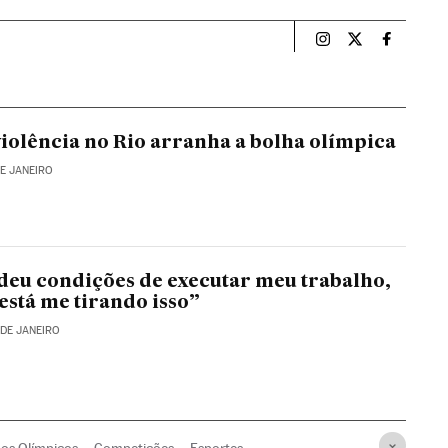
Esportes El País B
Esportes El Pa
Esportes
violência no Rio arranha a bolha olímpica
DE JANEIRO
deu condições de executar meu trabalho,
está me tirando isso”
 DE JANEIRO