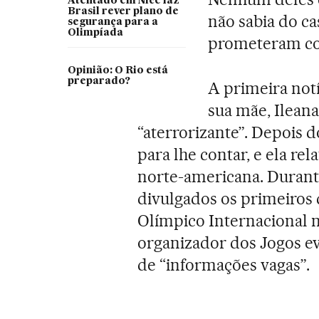
Atentado em Nice faz
Brasil rever plano de
não sabia do cas
segurança para a
Olimpíada
prometeram col
Opinião: O Rio está
preparado?
A primeira notí
sua mãe, Ilean
“aterrorizante”. Depois d
para lhe contar, e ela r
norte-americana. Durant
divulgados os primeiros 
Olímpico Internacional n
organizador dos Jogos evi
de “informações vagas”.