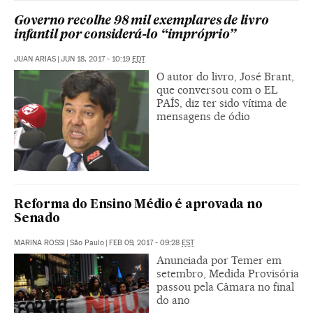
Governo recolhe 98 mil exemplares de livro
infantil por considerá-lo “impróprio”
JUAN ARIAS
|
JUN 18, 2017 - 10:19
EDT
O autor do livro, José Brant,
que conversou com o EL
PAÍS, diz ter sido vítima de
mensagens de ódio
Reforma do Ensino Médio é aprovada no
Senado
MARINA ROSSI
|
São Paulo
|
FEB 09, 2017 - 09:28
EST
Anunciada por Temer em
setembro, Medida Provisória
passou pela Câmara no final
do ano