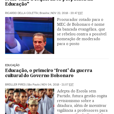
Educação”
RICARDO DELLA COLETTA
|
Brasília
|
NOV 22, 2018 - 20:47
EST
Procurador cotado para o
MEC de Bolsonaro é nome
da bancada evangélica, que
se rebelou contra a possível
nomeação de moderado
para o posto
EDUCAÇÃO
Educação, o primeiro ‘front’ da guerra
cultural do Governo Bolsonaro
BREILLER PIRES
|
São Paulo
|
NOV 04, 2018 - 21:07
EST
Adepta do Escola sem
Partido, futura gestão cogita
revisionismo sobre a
ditadura, além de incentivar
vigilância a professores para