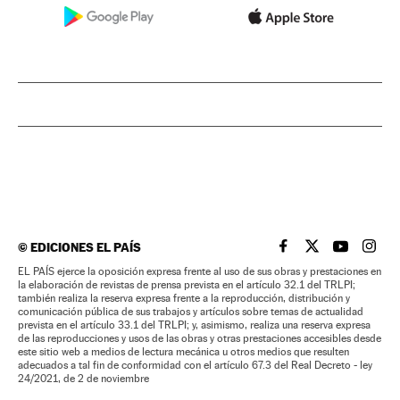
©
EDICIONES EL PAÍS
EL PAÍS BRASIL EN
EL PAÍS BRASI
EL PAÍS B
EL PA
EL PAÍS ejerce la oposición expresa frente al uso de sus obras y prestaciones en
la elaboración de revistas de prensa prevista en el artículo 32.1 del TRLPI;
también realiza la reserva expresa frente a la reproducción, distribución y
comunicación pública de sus trabajos y artículos sobre temas de actualidad
prevista en el artículo 33.1 del TRLPI; y, asimismo, realiza una reserva expresa
de las reproducciones y usos de las obras y otras prestaciones accesibles desde
este sitio web a medios de lectura mecánica u otros medios que resulten
adecuados a tal fin de conformidad con el artículo 67.3 del Real Decreto - ley
24/2021, de 2 de noviembre