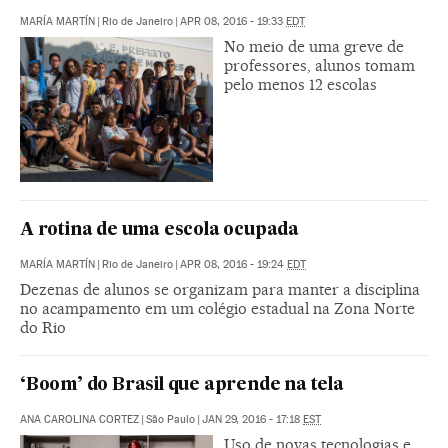
MARÍA MARTÍN
|
Rio de Janeiro
|
APR 08, 2016 - 19:33
EDT
No meio de uma greve de
professores, alunos tomam
pelo menos 12 escolas
A rotina de uma escola ocupada
MARÍA MARTÍN
|
Rio de Janeiro
|
APR 08, 2016 - 19:24
EDT
Dezenas de alunos se organizam para manter a disciplina
no acampamento em um colégio estadual na Zona Norte
do Rio
‘Boom’ do Brasil que aprende na tela
ANA CAROLINA CORTEZ
|
São Paulo
|
JAN 29, 2016 - 17:18
EST
Uso de novas tecnologias e