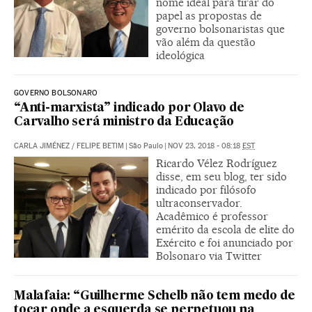
nome ideal para tirar do
papel as propostas de
governo bolsonaristas que
vão além da questão
ideológica
GOVERNO BOLSONARO
“Anti-marxista” indicado por Olavo de
Carvalho será ministro da Educação
CARLA JIMÉNEZ
/
FELIPE BETIM
|
São Paulo
|
NOV 23, 2018 - 08:18
EST
Ricardo Vélez Rodríguez
disse, em seu blog, ter sido
indicado por filósofo
ultraconservador.
Acadêmico é professor
emérito da escola de elite do
Exército e foi anunciado por
Bolsonaro via Twitter
Malafaia: “Guilherme Schelb não tem medo de
tocar onde a esquerda se perpetuou na