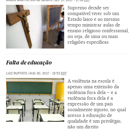
MARÍA MARTÍN
|
Rio de Janeiro
|
SEP 27, 2017 - 17:58
EDT
Supremo decide ser
compatível viver sob um
Estado laico e ao mesmo
tempo ministrar aulas de
ensino religioso confessional,
ou seja, de uma ou mais
religiões específicas
Falta de educação
LUIZ RUFFATO
|
AUG 30, 2017 - 15:53
EDT
A violência na escola é
apenas uma extensão da
violência fora dela – e a
violência fora dela é a
expressão de um país
socialmente injusto, no qual
acesso à educação de
qualidade é um privilégio,
não um direito