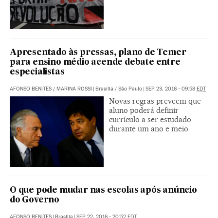
Apresentado às pressas, plano de Temer
para ensino médio acende debate entre
especialistas
AFONSO BENITES
/
MARINA ROSSI
|
Brasília / São Paulo
|
SEP 23, 2016 - 09:58
EDT
Novas regras preveem que
aluno poderá definir
currículo a ser estudado
durante um ano e meio
O que pode mudar nas escolas após anúncio
do Governo
AFONSO BENITES
|
Brasilia
|
SEP 22, 2016 - 20:52
EDT