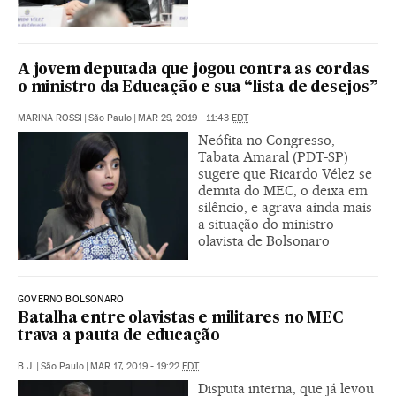
A jovem deputada que jogou contra as cordas
o ministro da Educação e sua “lista de desejos”
MARINA ROSSI
|
São Paulo
|
MAR 29, 2019 - 11:43
EDT
Neófita no Congresso,
Tabata Amaral (PDT-SP)
sugere que Ricardo Vélez se
demita do MEC, o deixa em
silêncio, e agrava ainda mais
a situação do ministro
olavista de Bolsonaro
GOVERNO BOLSONARO
Batalha entre olavistas e militares no MEC
trava a pauta de educação
B.J.
|
São Paulo
|
MAR 17, 2019 - 19:22
EDT
Disputa interna, que já levou