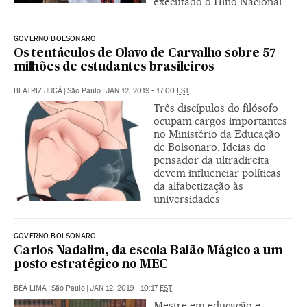
executado o Hino Nacional"
GOVERNO BOLSONARO
Os tentáculos de Olavo de Carvalho sobre 57
milhões de estudantes brasileiros
BEATRIZ JUCÁ
|
São Paulo
|
JAN 12, 2019 - 17:00
EST
Três discípulos do filósofo
ocupam cargos importantes
no Ministério da Educação
de Bolsonaro. Ideias do
pensador da ultradireita
devem influenciar políticas
da alfabetização às
universidades
GOVERNO BOLSONARO
Carlos Nadalim, da escola Balão Mágico a um
posto estratégico no MEC
BEÁ LIMA
|
São Paulo
|
JAN 12, 2019 - 10:17
EST
Mestre em educação e