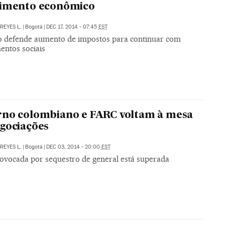
cimento econômico
REYES L.
|
Bogotá
|
DEC 17, 2014 - 07:45
EST
 defende aumento de impostos para continuar com
entos sociais
no colombiano e FARC voltam à mesa
gociações
REYES L.
|
Bogotá
|
DEC 03, 2014 - 20:00
EST
rovocada por sequestro de general está superada