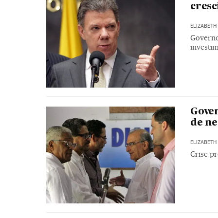
cres
ELIZABETH 
Governo
investim
Gover
de ne
ELIZABETH 
Crise p