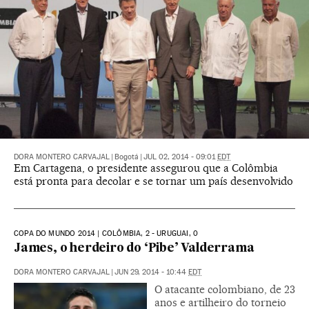
DORA MONTERO CARVAJAL
|
Bogotá
|
JUL 02, 2014 - 09:01
EDT
Em Cartagena, o presidente assegurou que a Colômbia
está pronta para decolar e se tornar um país desenvolvido
COPA DO MUNDO 2014 | COLÔMBIA, 2 - URUGUAI, 0
James, o herdeiro do ‘Pibe’ Valderrama
DORA MONTERO CARVAJAL
|
JUN 29, 2014 - 10:44
EDT
O atacante colombiano, de 23
anos e artilheiro do torneio