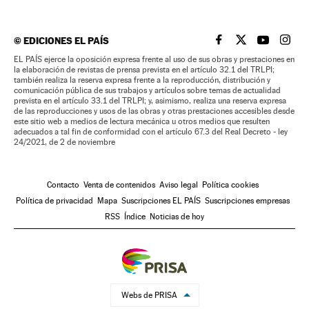
©
EDICIONES EL PAÍS
EL PAÍS BRASIL EN
EL PAÍS BRASI
EL PAÍS B
EL PA
EL PAÍS ejerce la oposición expresa frente al uso de sus obras y prestaciones en
la elaboración de revistas de prensa prevista en el artículo 32.1 del TRLPI;
también realiza la reserva expresa frente a la reproducción, distribución y
comunicación pública de sus trabajos y artículos sobre temas de actualidad
prevista en el artículo 33.1 del TRLPI; y, asimismo, realiza una reserva expresa
de las reproducciones y usos de las obras y otras prestaciones accesibles desde
este sitio web a medios de lectura mecánica u otros medios que resulten
adecuados a tal fin de conformidad con el artículo 67.3 del Real Decreto - ley
24/2021, de 2 de noviembre
Contacto
Venta de contenidos
Aviso legal
Política cookies
Política de privacidad
Mapa
Suscripciones EL PAÍS
Suscripciones empresas
RSS
Índice
Noticias de hoy
Webs de PRISA