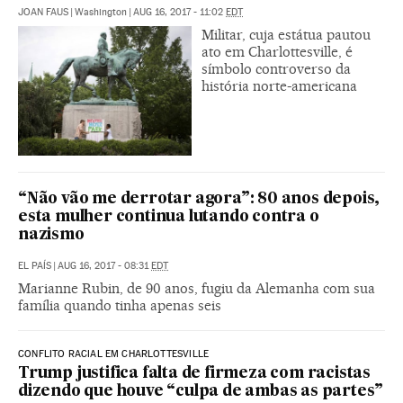
JOAN FAUS
|
Washington
|
AUG 16, 2017 - 11:02
EDT
Militar, cuja estátua pautou
ato em Charlottesville, é
símbolo controverso da
história norte-americana
“Não vão me derrotar agora”: 80 anos depois,
esta mulher continua lutando contra o
nazismo
EL PAÍS
|
AUG 16, 2017 - 08:31
EDT
Marianne Rubin, de 90 anos, fugiu da Alemanha com sua
família quando tinha apenas seis
CONFLITO RACIAL EM CHARLOTTESVILLE
Trump justifica falta de firmeza com racistas
dizendo que houve “culpa de ambas as partes”