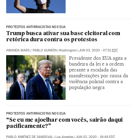
PROTESTOS ANTIRRACISTAS NOS EUA
Trump busca ativar sua base eleitoral com
retórica dura contra os protestos
AMANDA MARS
/
PABLO GUIMÓN
|
Washington
|
JUN 03, 2020 - 07:51
EDT
Presidente dos EUA agita a
bandeira da lei e a ordem
perante a escalada das
manifestações por causa da
violência policial contra a
população negra
PROTESTOS ANTIRRACISTAS NOS EUA
“Se eu me ajoelhar com vocês, sairão daqui
pacificamente?”
PABLO XIMÉNEZ DE SANDOVAL
|
Los Angeles
|
JUN 02, 2020 - 19:49
EDT