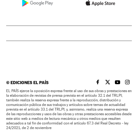
©
EDICIONES EL PAÍS
EL PAÍS BRASIL EN
EL PAÍS BRASI
EL PAÍS B
EL PA
EL PAÍS ejerce la oposición expresa frente al uso de sus obras y prestaciones en
la elaboración de revistas de prensa prevista en el artículo 32.1 del TRLPI;
también realiza la reserva expresa frente a la reproducción, distribución y
comunicación pública de sus trabajos y artículos sobre temas de actualidad
prevista en el artículo 33.1 del TRLPI; y, asimismo, realiza una reserva expresa
de las reproducciones y usos de las obras y otras prestaciones accesibles desde
este sitio web a medios de lectura mecánica u otros medios que resulten
adecuados a tal fin de conformidad con el artículo 67.3 del Real Decreto - ley
24/2021, de 2 de noviembre