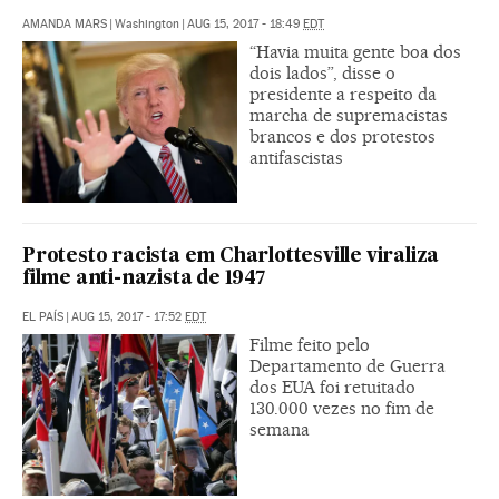
AMANDA MARS
|
Washington
|
AUG 15, 2017 - 18:49
EDT
“Havia muita gente boa dos
dois lados”, disse o
presidente a respeito da
marcha de supremacistas
brancos e dos protestos
antifascistas
Protesto racista em Charlottesville viraliza
filme anti-nazista de 1947
EL PAÍS
|
AUG 15, 2017 - 17:52
EDT
Filme feito pelo
Departamento de Guerra
dos EUA foi retuitado
130.000 vezes no fim de
semana