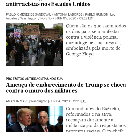
antirracistas nos Estados Unidos
PABLO XIMÉNEZ DE SANDOVAL
/
ANTONIA LABORDE
/
PABLO GUIMÓN
|
Los
Angeles / Washington / Nova York
|
JUN 05, 2020 - 08:18
EDT
Quem são os que saem todos
os dias para se manifestar
contra a violência policial
que atinge pessoas negras,
simbolizada pela morte de
George Floyd
PROTESTOS ANTIRRACISTAS NOS EUA
Ameaça de endurecimento de Trump se choca
contra o muro dos militares
AMANDA MARS
|
Washington
|
JUN 04, 2020 - 19:28
EDT
Comandantes do Exército,
reformados e na ativa,
rechaçam duramente a
militarização da resposta aos
protestos raciais. O ex-chefe