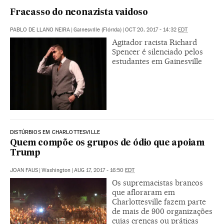
Fracasso do neonazista vaidoso
PABLO DE LLANO NEIRA
|
Gainesville (Flórida)
|
OCT 20, 2017 - 14:32
EDT
Agitador racista Richard
Spencer é silenciado pelos
estudantes em Gainesville
DISTÚRBIOS EM CHARLOTTESVILLE
Quem compõe os grupos de ódio que apoiam
Trump
JOAN FAUS
|
Washington
|
AUG 17, 2017 - 16:50
EDT
Os supremacistas brancos
que afloraram em
Charlottesville fazem parte
de mais de 900 organizações
cujas crenças ou práticas