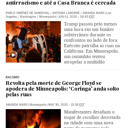
antirracismo e até a Casa Branca é cercada
PABLO XIMÉNEZ DE SANDOVAL
/
ANTONIA LABORDE
/
AMANDA MARS
|
Los
Angeles / Washington / Minneapolis
|
JUN 01, 2020 - 08:45
EDT
Trump passou pelo menos
uma hora em um bunker
subterrâneo durante os
confrontos no lado de fora.
Exército patrulha as ruas na
Califórnia. Em Minneapolis,
um caminhão tentou
atropelar a multidão
RACISMO
Revolta pela morte de George Floyd se
apodera de Minneapolis: ‘Coringa’ anda solto
pelas ruas
AMANDA MARS
|
Minneapolis
|
MAY 30, 2020 - 15:38
EDT
Manifestantes desafiam o
toque de recolher decretado
na cidade com uma nova