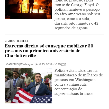
noite de protestos pela
morte de George Floyd. O
policial manteve o pescoço
do afro-americano sob seu
joelho, contra o solo,
durante oito minutos e 42
segundos de agonia
CHARLOTTESVILLE
Extrema direita só consegue mobilizar 30
pessoas no primeiro aniversário de
Charlottesville
JOAN FAUS
|
Washington
|
AUG 13, 2018 - 10:19
EDT
Polícia evita incidentes na
manifestação de milhares de
pessoas em Washington
contra a minúscula
concentração de
supremacistas brancos