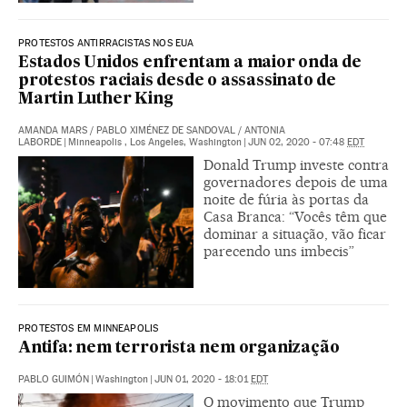
PROTESTOS ANTIRRACISTAS NOS EUA
Estados Unidos enfrentam a maior onda de
protestos raciais desde o assassinato de
Martin Luther King
AMANDA MARS
/
PABLO XIMÉNEZ DE SANDOVAL
/
ANTONIA
LABORDE
|
Minneapolis , Los Angeles, Washington
|
JUN 02, 2020 - 07:48
EDT
Donald Trump investe contra
governadores depois de uma
noite de fúria às portas da
Casa Branca: “Vocês têm que
dominar a situação, vão ficar
parecendo uns imbecis”
PROTESTOS EM MINNEAPOLIS
Antifa: nem terrorista nem organização
PABLO GUIMÓN
|
Washington
|
JUN 01, 2020 - 18:01
EDT
O movimento que Trump