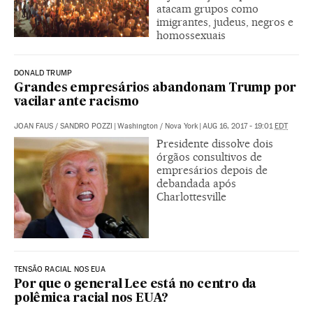
atacam grupos como
imigrantes, judeus, negros e
homossexuais
DONALD TRUMP
Grandes empresários abandonam Trump por
vacilar ante racismo
JOAN FAUS
/
SANDRO POZZI
|
Washington / Nova York
|
AUG 16, 2017 - 19:01
EDT
Presidente dissolve dois
órgãos consultivos de
empresários depois de
debandada após
Charlottesville
TENSÃO RACIAL NOS EUA
Por que o general Lee está no centro da
polêmica racial nos EUA?