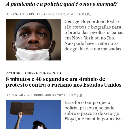
A pandemia e a polícia: qual é o novo normal?
DEBORA DINIZ
/
GISELLE CARINO
|
JUN 03, 2020 - 14:11
EDT
George Floyd e João Pedro
são corpos e biografias para
o brado das revoltas urbanas
em Nova York ou no Rio.
Não pode haver retorno às
desigualdades normalizadas
PROTESTOS ANTIRRACISTAS NOS EUA
8 minutos e 46 segundos: um símbolo de
protesto contra o racismo nos Estados Unidos
BRENDA VALVERDE RUBIO
|
JUN 03, 2020 - 09:02
EDT
Esse foi o tempo que o
policial passou ajoelhado
sobre o pescoço de George
Floyd, até matá-lo por asfixia