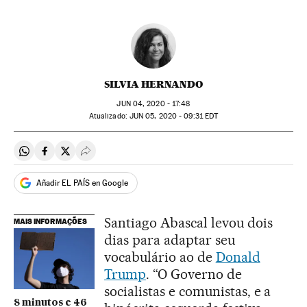
SILVIA HERNANDO
JUN
04, 2020 - 17:48
atualizado:
JUN
05, 2020 - 09:31
EDT
Compartir en Whatsapp
Compartir en Facebook
Compartir en Twitter
Desplegar Redes Sociales
Añadir EL PAÍS en Google
Santiago Abascal levou dois
MAIS INFORMAÇÕES
dias para adaptar seu
vocabulário ao de
Donald
Trump
. “O Governo de
socialistas e comunistas, e a
8 minutos e 46