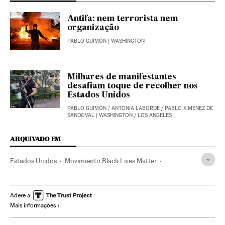
Antifa: nem terrorista nem
organização
PABLO GUIMÓN
| WASHINGTON
Milhares de manifestantes
desafiam toque de recolher nos
Estados Unidos
PABLO GUIMÓN
/
ANTONIA LABORDE
/
PABLO XIMÉNEZ DE
SANDOVAL
| WASHINGTON / LOS ANGELES
ARQUIVADO EM
Estados Unidos
Movimiento Black Lives Matter
Violência policial
Protestos sociais
Distúrbios raciais
Donald Trump
Racismo
Conflitos raciais
Política
Adere a
Mais informações
Fascismo