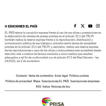
©
EDICIONES EL PAÍS
EL PAÍS BRASIL EN
EL PAÍS BRASI
EL PAÍS B
EL PA
EL PAÍS ejerce la oposición expresa frente al uso de sus obras y prestaciones en
la elaboración de revistas de prensa prevista en el artículo 32.1 del TRLPI;
también realiza la reserva expresa frente a la reproducción, distribución y
comunicación pública de sus trabajos y artículos sobre temas de actualidad
prevista en el artículo 33.1 del TRLPI; y, asimismo, realiza una reserva expresa
de las reproducciones y usos de las obras y otras prestaciones accesibles desde
este sitio web a medios de lectura mecánica u otros medios que resulten
adecuados a tal fin de conformidad con el artículo 67.3 del Real Decreto - ley
24/2021, de 2 de noviembre
Contacto
Venta de contenidos
Aviso legal
Política cookies
Política de privacidad
Mapa
Suscripciones EL PAÍS
Suscripciones empresas
RSS
Índice
Noticias de hoy