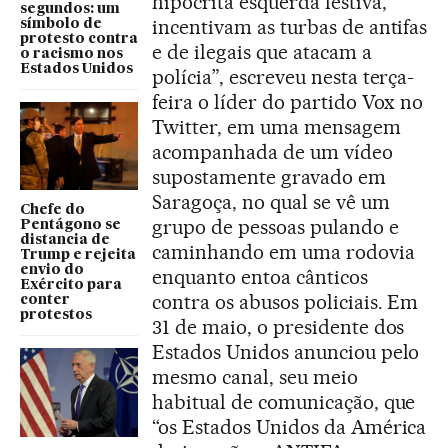
hipócrita esquerda festiva,
segundos: um
incentivam as turbas de antifas
símbolo de
protesto contra
e de ilegais que atacam a
o racismo nos
Estados Unidos
polícia”, escreveu nesta terça-
feira o líder do partido Vox no
Twitter, em uma mensagem
acompanhada de um vídeo
supostamente gravado em
Saragoça, no qual se vê um
Chefe do
grupo de pessoas pulando e
Pentágono se
distancia de
caminhando em uma rodovia
Trump e rejeita
envio do
enquanto entoa cânticos
Exército para
contra os abusos policiais. Em
conter
protestos
31 de maio, o presidente dos
Estados Unidos anunciou pelo
mesmo canal, seu meio
habitual de comunicação, que
“os Estados Unidos da América