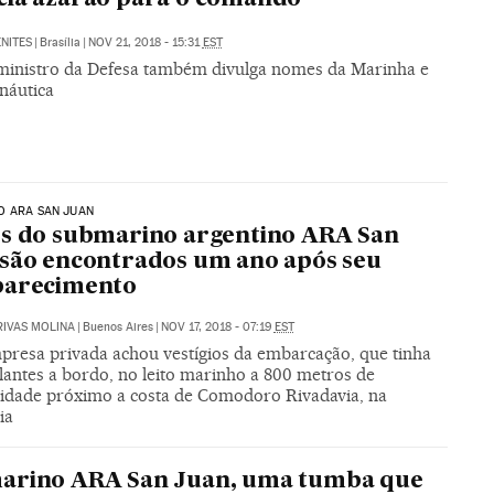
NITES
|
Brasília
|
NOV 21, 2018 - 15:31
EST
ministro da Defesa também divulga nomes da Marinha e
náutica
O ARA SAN JUAN
s do submarino argentino ARA San
são encontrados um ano após seu
parecimento
RIVAS MOLINA
|
Buenos Aires
|
NOV 17, 2018 - 07:19
EST
resa privada achou vestígios da embarcação, que tinha
lantes a bordo, no leito marinho a 800 metros de
idade próximo a costa de Comodoro Rivadavia, na
ia
arino ARA San Juan, uma tumba que