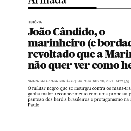
HISTÓRIA
João Cândido, o
marinheiro (e borda
revoltado que a Mar
não quer ver como h
NAIARA GALARRAGA GORTÁZAR
|
São Paulo
|
NOV 20, 2021 - 14:21
EST
O militar negro que se insurgiu contra os maus-tr
ganha maior reconhecimento com uma proposta p
panteão dos heróis brasileiros e protagonismo na 
Paulo