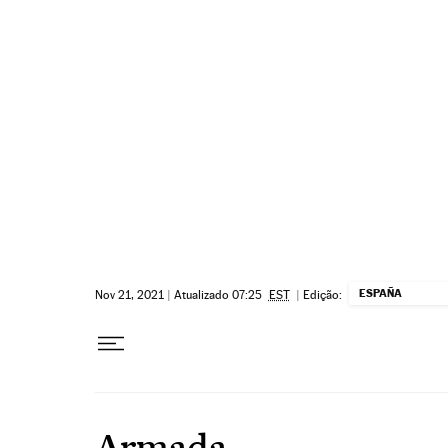
Pular para o conteúdo
ESPAÑA
Nov 21, 2021
|
Atualizado 07:25
EST
|
Edição:
Armada