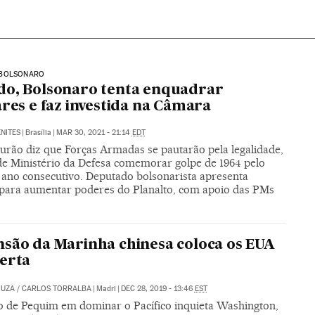
BOLSONARO
o, Bolsonaro tenta enquadrar
ares e faz investida na Câmara
NITES
|
Brasília
|
MAR 30, 2021 - 21:14
EDT
urão diz que Forças Armadas se pautarão pela legalidade,
de Ministério da Defesa comemorar golpe de 1964 pelo
o ano consecutivo. Deputado bolsonarista apresenta
 para aumentar poderes do Planalto, com apoio das PMs
são da Marinha chinesa coloca os EUA
erta
OUZA
/
CARLOS TORRALBA
|
Madri
|
DEC 28, 2019 - 13:46
EST
 de Pequim em dominar o Pacífico inquieta Washington,