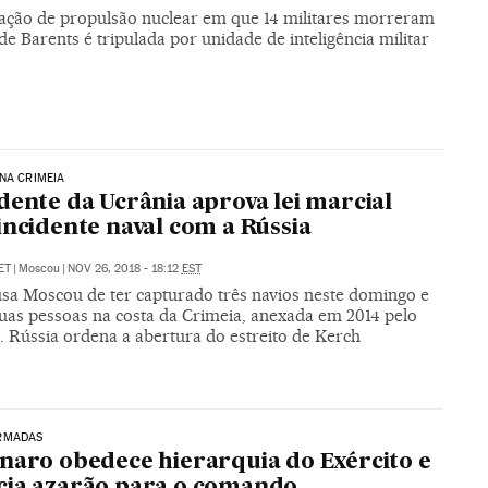
ção de propulsão nuclear em que 14 militares morreram
e Barents é tripulada por unidade de inteligência militar
NA CRIMEIA
dente da Ucrânia aprova lei marcial
incidente naval com a Rússia
ET
|
Moscou
|
NOV 26, 2018 - 18:12
EST
usa Moscou de ter capturado três navios neste domingo e
duas pessoas na costa da Crimeia, anexada em 2014 pelo
. Rússia ordena a abertura do estreito de Kerch
RMADAS
naro obedece hierarquia do Exército e
ia azarão para o comando