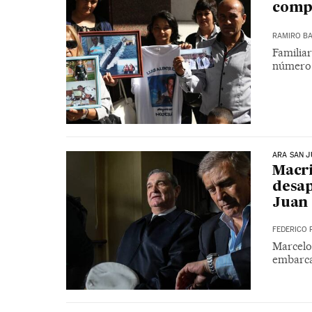
compl
RAMIRO B
Familia
número 
ARA SAN 
Macri
desa
Juan
FEDERICO 
Marcelo
embarca