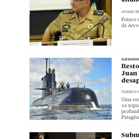
AFONSO BE
Futuro 
da Aero
SUBMARIN
Resto
Juan 
desa
FEDERICO 
Uma emp
44 tripu
profund
Patagôn
Subm