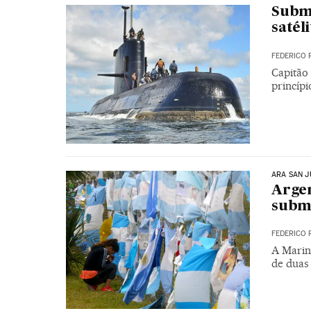
Subma
satél
FEDERICO 
Capitão
princípi
ARA SAN 
Argen
subm
FEDERICO 
A Marin
de duas