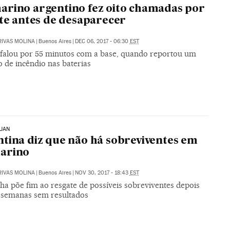
rino argentino fez oito chamadas por
ite antes de desaparecer
RIVAS MOLINA
|
Buenos Aires
|
DEC 06, 2017 - 06:30
EST
 falou por 55 minutos com a base, quando reportou um
o de incêndio nas baterias
JUAN
tina diz que não há sobreviventes em
arino
RIVAS MOLINA
|
Buenos Aires
|
NOV 30, 2017 - 18:43
EST
ha põe fim ao resgate de possíveis sobreviventes depois
 semanas sem resultados