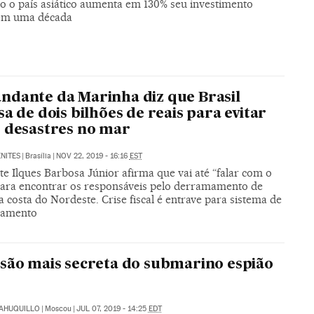
o o país asiático aumenta em 130% seu investimento
 em uma década
dante da Marinha diz que Brasil
sa de dois bilhões de reais para evitar
 desastres no mar
NITES
|
Brasília
|
NOV 22, 2019 - 16:16
EST
e Ilques Barbosa Júnior afirma que vai até “falar com o
para encontrar os responsáveis pelo derramamento de
a costa do Nordeste. Crise fiscal é entrave para sistema de
ramento
são mais secreta do submarino espião
o
SAHUQUILLO
|
Moscou
|
JUL 07, 2019 - 14:25
EDT