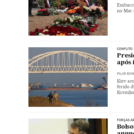
Embarca
no Mar d
CONFLITO 
Presi
após 
PILAR BON
Kiev ac
ferido 
Kremlin
FORÇAS A
Bolso
anunc