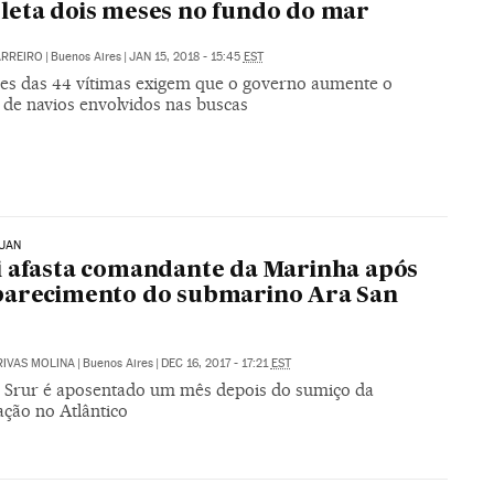
eta dois meses no fundo do mar
ARREIRO
|
Buenos Aires
|
JAN 15, 2018 - 15:45
EST
res das 44 vítimas exigem que o governo aumente o
de navios envolvidos nas buscas
JUAN
 afasta comandante da Marinha após
parecimento do submarino Ara San
RIVAS MOLINA
|
Buenos Aires
|
DEC 16, 2017 - 17:21
EST
 Srur é aposentado um mês depois do sumiço da
ção no Atlântico