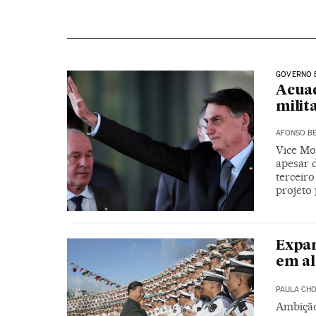
GOVERNO 
Acuad
milit
AFONSO BE
Vice Mo
apesar 
terceir
projeto
Expan
em al
PAULA CH
Ambição