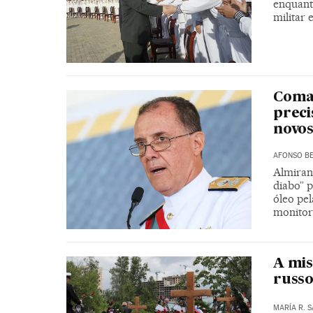
enquant
militar
Coman
preci
novos
AFONSO BE
Almirant
diabo” 
óleo pel
monito
A mis
russ
MARÍA R. 