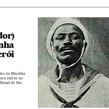
dor)
inha
erói
atos na Marinha
ara entrar no
Bienal de São