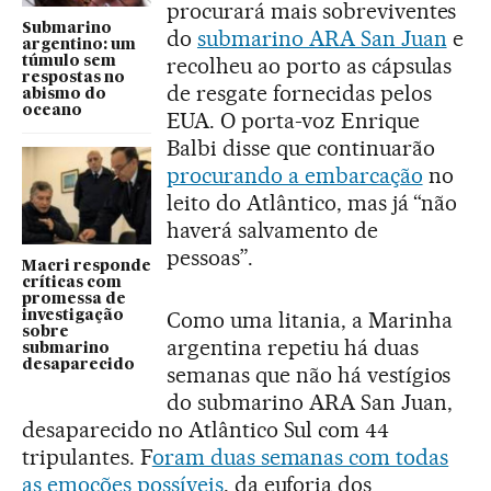
procurará mais sobreviventes
Submarino
do
submarino ARA San Juan
e
argentino: um
recolheu ao porto as cápsulas
túmulo sem
respostas no
de resgate fornecidas pelos
abismo do
oceano
EUA. O porta-voz Enrique
Balbi disse que continuarão
procurando a embarcação
no
leito do Atlântico, mas já “não
haverá salvamento de
pessoas”.
Macri responde
críticas com
promessa de
Como uma litania, a Marinha
investigação
sobre
argentina repetiu há duas
submarino
desaparecido
semanas que não há vestígios
do submarino ARA San Juan,
desaparecido no Atlântico Sul com 44
tripulantes. F
oram duas semanas com todas
as emoções possíveis
, da euforia dos