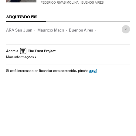
FEDERICO RIVAS MOLINA
| BUENOS AIRES
ARQUIVADO EM
ARA San Juan
Mauricio Macri
Buenos Aires
Argentina
Armada
Submarinos
Pessoas desaparecidas
Forças armadas
Adere a
Mais informações
Transporte militar
Armamento
América do Sul
América Latina
Defesa
América
aquí
Si está interesado en licenciar este contenido, pinche