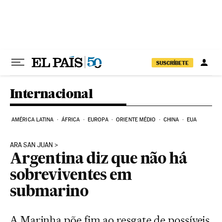
Pular para o conteúdo
SUSCRÍBETE
Internacional
AMÉRICA LATINA
ÁFRICA
EUROPA
ORIENTE MÉDIO
CHINA
EUA
ARA SAN JUAN
Argentina diz que não há
sobreviventes em
submarino
A Marinha põe fim ao resgate de possíveis