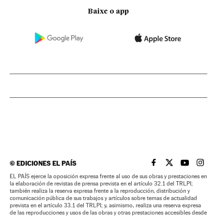
Baixe o app
©
EDICIONES EL PAÍS
EL PAÍS BRASIL EN
EL PAÍS BRASI
EL PAÍS B
EL PA
EL PAÍS ejerce la oposición expresa frente al uso de sus obras y prestaciones en
la elaboración de revistas de prensa prevista en el artículo 32.1 del TRLPI;
también realiza la reserva expresa frente a la reproducción, distribución y
comunicación pública de sus trabajos y artículos sobre temas de actualidad
prevista en el artículo 33.1 del TRLPI; y, asimismo, realiza una reserva expresa
de las reproducciones y usos de las obras y otras prestaciones accesibles desde