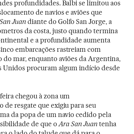
des profundidades. Balbi se limitou aos
slocamento de navios e aviões que
San Juan
diante do Golfo San Jorge, a
ômetros da costa, justo quando termina
ontinental e a profundidade aumenta
Cinco embarcações rastreiam com
o do mar, enquanto aviões da Argentina,
os Unidos procuram algum indício desde
feira chegou à zona um
 de resgate que exigiu para seu
orma da popa de um navio cedido pela
sibilidade de que o
Ara San Juan
tenha
ra o lado do talude que dá para o