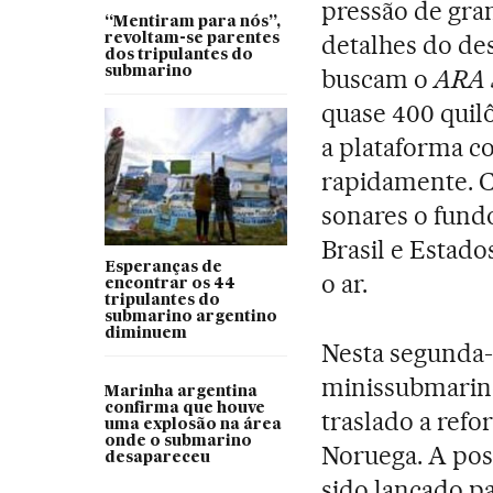
pressão de gran
“Mentiram para nós”,
detalhes do de
revoltam-se parentes
dos tripulantes do
submarino
buscam o
ARA 
quase 400 quil
a plataforma c
rapidamente. 
sonares o fund
Brasil e Estad
Esperanças de
o ar.
encontrar os 44
tripulantes do
submarino argentino
diminuem
Nesta segunda-
minissubmarino
Marinha argentina
confirma que houve
traslado a ref
uma explosão na área
onde o submarino
Noruega. A pos
desapareceu
sido lançado pa