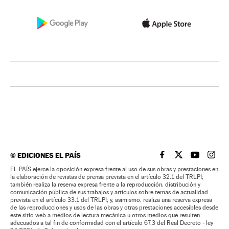
©
EDICIONES EL PAÍS
EL PAÍS BRASIL EN
EL PAÍS BRASI
EL PAÍS B
EL PA
EL PAÍS ejerce la oposición expresa frente al uso de sus obras y prestaciones en
la elaboración de revistas de prensa prevista en el artículo 32.1 del TRLPI;
también realiza la reserva expresa frente a la reproducción, distribución y
comunicación pública de sus trabajos y artículos sobre temas de actualidad
prevista en el artículo 33.1 del TRLPI; y, asimismo, realiza una reserva expresa
de las reproducciones y usos de las obras y otras prestaciones accesibles desde
este sitio web a medios de lectura mecánica u otros medios que resulten
adecuados a tal fin de conformidad con el artículo 67.3 del Real Decreto - ley