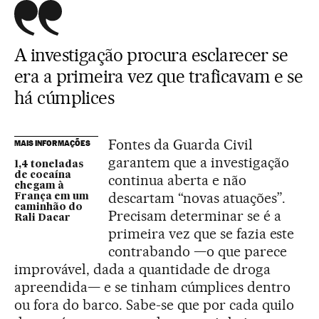
A investigação procura esclarecer se
era a primeira vez que traficavam e se
há cúmplices
Fontes da Guarda Civil
MAIS INFORMAÇÕES
garantem que a investigação
1,4 toneladas
de cocaína
continua aberta e não
chegam à
descartam “novas atuações”.
França em um
caminhão do
Precisam determinar se é a
Rali Dacar
primeira vez que se fazia este
contrabando —o que parece
improvável, dada a quantidade de droga
apreendida— e se tinham cúmplices dentro
ou fora do barco. Sabe-se que por cada quilo