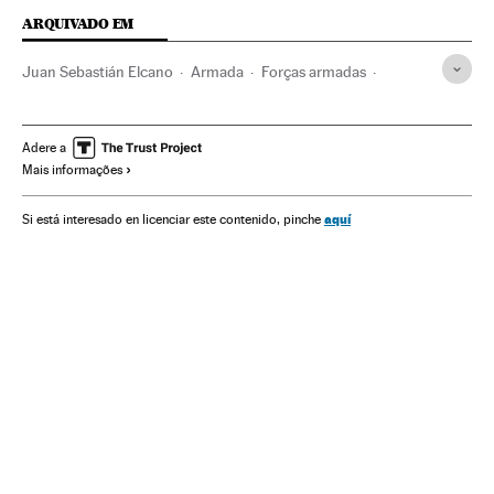
ARQUIVADO EM
Juan Sebastián Elcano
Armada
Forças armadas
Drogas
Narcotráfico
Estados Unidos
Espanha
Defesa
América
Delitos contra saúde pública
Delitos
Adere a
Mais informações
Justiça
aquí
Si está interesado en licenciar este contenido, pinche