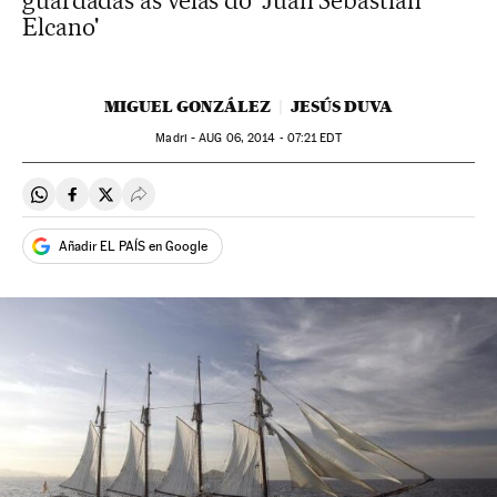
guardadas as velas do 'Juan Sebastián
Elcano'
MIGUEL GONZÁLEZ
JESÚS DUVA
Madri -
AUG
06, 2014 - 07:21
EDT
Compartir en Whatsapp
Compartir en Facebook
Compartir en Twitter
Desplegar Redes Sociales
Añadir EL PAÍS en Google