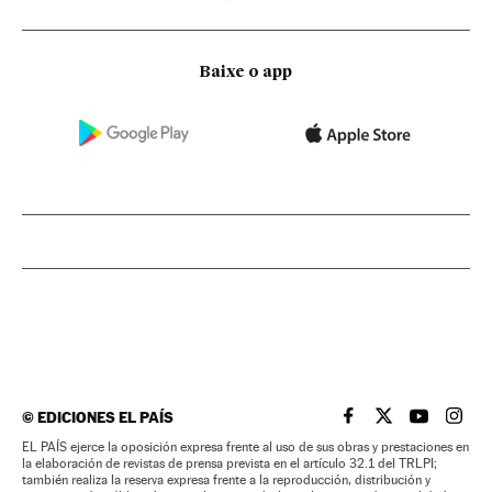
Baixe o app
©
EDICIONES EL PAÍS
EL PAÍS BRASIL EN
EL PAÍS BRASI
EL PAÍS B
EL PA
EL PAÍS ejerce la oposición expresa frente al uso de sus obras y prestaciones en
la elaboración de revistas de prensa prevista en el artículo 32.1 del TRLPI;
también realiza la reserva expresa frente a la reproducción, distribución y