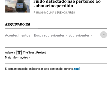
ruído detectado não pertence ao
submarino perdido
F. RIVAS MOLINA
| BUENOS AIRES
ARQUIVADO EM
Acontecimentos
Busca sobreviventes
Sobreviventes
Emergências
Vítimas
Submarinos
Pessoas desaparecidas
Armada
Argentina
Adere a
Mais informações
ARA San Juan
Forças armadas
Transporte militar
Casos por resolver
Armamento
Casos judiciais
Defesa
aquí
Si está interesado en licenciar este contenido, pinche
América do Sul
América Latina
América
Justiça