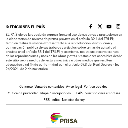
©
EDICIONES EL PAÍS
EL PAÍS BRASIL EN
EL PAÍS BRASI
EL PAÍS B
EL PA
EL PAÍS ejerce la oposición expresa frente al uso de sus obras y prestaciones en
la elaboración de revistas de prensa prevista en el artículo 32.1 del TRLPI;
también realiza la reserva expresa frente a la reproducción, distribución y
comunicación pública de sus trabajos y artículos sobre temas de actualidad
prevista en el artículo 33.1 del TRLPI; y, asimismo, realiza una reserva expresa
de las reproducciones y usos de las obras y otras prestaciones accesibles desde
este sitio web a medios de lectura mecánica u otros medios que resulten
adecuados a tal fin de conformidad con el artículo 67.3 del Real Decreto - ley
24/2021, de 2 de noviembre
Contacto
Venta de contenidos
Aviso legal
Política cookies
Política de privacidad
Mapa
Suscripciones EL PAÍS
Suscripciones empresas
RSS
Índice
Noticias de hoy