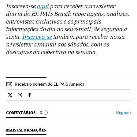
Inscreva-se
aqui
para receber a newsletter
diária do EL PAÍS Brasil: reportagens, análises,
entrevistas exclusivas e as principais
informações do dia no seu e-mail, de segunda a
sexta.
Inscreva-se
também para receber nossa
newsletter semanal aos sábados, com os
destaques da cobertura na semana.
Receba o boletim do EL PAÍS América
Internacional El País Brasil en Twitter
Internacional El País Brasil en Instagram
Internacional El País Brasil en Facebook
COMENTÁRIOS
Regras
›
COMENTÁRIOS
0
MAIS INFORMAÇÕES