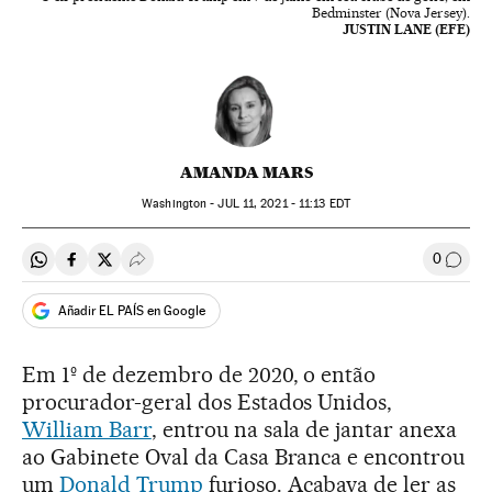
Bedminster (Nova Jersey).
JUSTIN LANE (EFE)
AMANDA MARS
Washington -
JUL
11, 2021 - 11:13
EDT
0
Compartir en Whatsapp
Compartir en Facebook
Compartir en Twitter
Desplegar Redes Sociales
Comen
Añadir EL PAÍS en Google
Em 1º de dezembro de 2020, o então
procurador-geral dos Estados Unidos,
William Barr
, entrou na sala de jantar anexa
ao Gabinete Oval da Casa Branca e encontrou
um
Donald Trump
furioso. Acabava de ler as