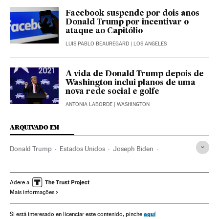
Facebook suspende por dois anos
Donald Trump por incentivar o
ataque ao Capitólio
LUIS PABLO BEAUREGARD
| LOS ANGELES
A vida de Donald Trump depois de
Washington inclui planos de uma
nova rede social e golfe
ANTONIA LABORDE
| WASHINGTON
ARQUIVADO EM
Donald Trump
Estados Unidos
Joseph Biden
Kamala Harris
Mike Pence
Casa Branca
Eleições EUA
América
Eleições EUA 2020
Livros
Adere a
Mais informações
aquí
Si está interesado en licenciar este contenido, pinche