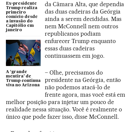
da Câmara Alta, que dependia
Ex-presidente
Trump realiza
das duas cadeiras da Geórgia
primeiro
comício desde
ainda a serem decididas. Mas
a invasão do
nem McConnell nem outros
Capitólio em
janeiro
republicanos podiam
enfurecer Trump enquanto
essas duas cadeiras
continuassem em jogo.
– Olhe, precisamos do
A ‘grande
mentira’ de
presidente na Geórgia, então
Trump continua
viva no Arizona
não podemos atacá-lo de
frente agora, mas você está em
melhor posição para injetar um pouco de
realidade nessa situação. Você é realmente o
único que pode fazer isso, disse McConnell.