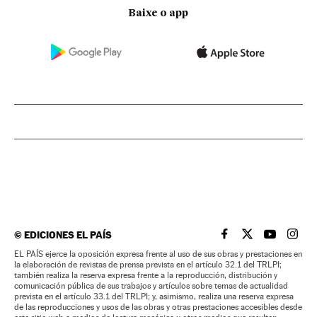
Baixe o app
©
EDICIONES EL PAÍS
EL PAÍS BRASIL EN
EL PAÍS BRASI
EL PAÍS B
EL PA
EL PAÍS ejerce la oposición expresa frente al uso de sus obras y prestaciones en
la elaboración de revistas de prensa prevista en el artículo 32.1 del TRLPI;
también realiza la reserva expresa frente a la reproducción, distribución y
comunicación pública de sus trabajos y artículos sobre temas de actualidad
prevista en el artículo 33.1 del TRLPI; y, asimismo, realiza una reserva expresa
de las reproducciones y usos de las obras y otras prestaciones accesibles desde