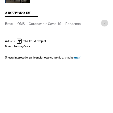
ARQUIVADO EM
Brasil
OMS
Coronavirus Covid-19
Pandemia
Coronavirus
Doenças infecciosas
Doenças respiratórias
Ministério Saúde
América Latina
Índia
Joseph Biden
Adere a
Mais informações
Estados Unidos
Desigualdade econômica
Vacinação
Vacinas
aquí
Si está interesado en licenciar este contenido, pinche