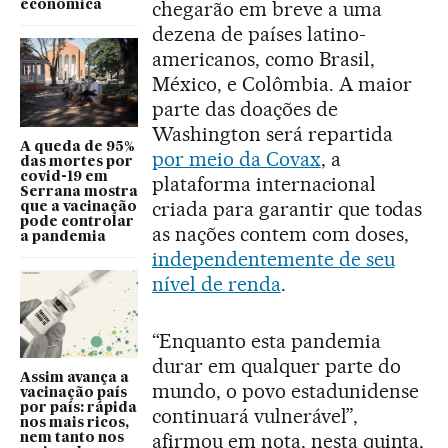
chegarão em breve a uma
econômica
dezena de países latino-
americanos, como Brasil,
México, e Colômbia. A maior
parte das doações de
Washington será repartida
A queda de 95%
por meio da Covax
, a
das mortes por
covid-19 em
plataforma internacional
Serrana mostra
criada para garantir que todas
que a vacinação
pode controlar
as nações contem com doses,
a pandemia
independentemente de seu
nível de renda
.
“Enquanto esta pandemia
durar em qualquer parte do
Assim avança a
mundo, o povo estadunidense
vacinação país
por país: rápida
continuará vulnerável”,
nos mais ricos,
afirmou em nota, nesta quinta,
nem tanto nos