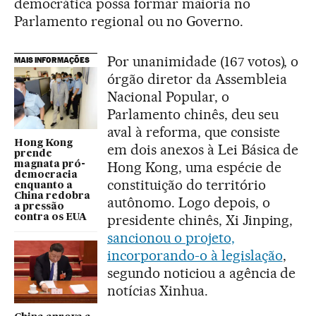
democrática possa formar maioria no
Parlamento regional ou no Governo.
Por unanimidade (167 votos), o
MAIS INFORMAÇÕES
órgão diretor da Assembleia
Nacional Popular, o
Parlamento chinês, deu seu
aval à reforma, que consiste
Hong Kong
em dois anexos à Lei Básica de
prende
Hong Kong, uma espécie de
magnata pró-
democracia
constituição do território
enquanto a
China redobra
autônomo. Logo depois, o
a pressão
presidente chinês, Xi Jinping,
contra os EUA
sancionou o projeto,
incorporando-o à legislação
,
segundo noticiou a agência de
notícias Xinhua.