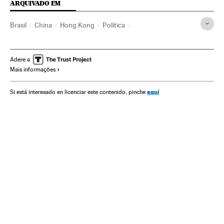
ARQUIVADO EM
Brasil
China
Hong Kong
Política
Reformas electorales
Xi Jinping
Seguridad nacional
Derechos civiles
Elecciones
Manifestaciones
Adere a
Mais informações
Pandemia
Coronavirus Covid-19
aquí
Si está interesado en licenciar este contenido, pinche