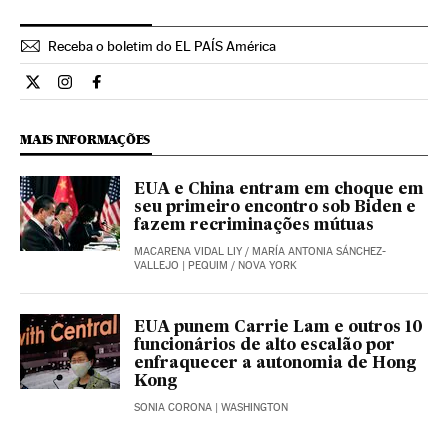
Receba o boletim do EL PAÍS América
Internacional El País Brasil en Twitter
Internacional El País Brasil en Instagram
Internacional El País Brasil en Facebook
MAIS INFORMAÇÕES
EUA e China entram em choque em
seu primeiro encontro sob Biden e
fazem recriminações mútuas
MACARENA VIDAL LIY
/
MARÍA ANTONIA SÁNCHEZ-
VALLEJO
| PEQUIM / NOVA YORK
EUA punem Carrie Lam e outros 10
funcionários de alto escalão por
enfraquecer a autonomia de Hong
Kong
SONIA CORONA
| WASHINGTON