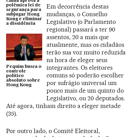
China aprova a
Em decorrência destas
polêmica lei de
segurança para
mudanças, o Conselho
subjugar Hong
Kong e eliminar
Legislativo (o Parlamento
a dissidência
regional) passará a ter 90
assentos, 20 a mais que
atualmente, mas os cidadãos
terão sua voz muito reduzida
na hora de eleger seus
integrantes. Os eleitores
Pequim busca o
controle
comuns só poderão escolher
político
absoluto sobre
por sufrágio universal um
Hong Kong
pouco mais de um quinto do
Legislativo, ou 20 deputados.
Até agora, tinham direito a eleger metade
(35).
Por outro lado, o Comitê Eleitoral,