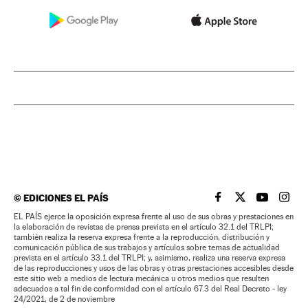
©
EDICIONES EL PAÍS
EL PAÍS BRASIL EN
EL PAÍS BRASI
EL PAÍS B
EL PA
EL PAÍS ejerce la oposición expresa frente al uso de sus obras y prestaciones en
la elaboración de revistas de prensa prevista en el artículo 32.1 del TRLPI;
también realiza la reserva expresa frente a la reproducción, distribución y
comunicación pública de sus trabajos y artículos sobre temas de actualidad
prevista en el artículo 33.1 del TRLPI; y, asimismo, realiza una reserva expresa
de las reproducciones y usos de las obras y otras prestaciones accesibles desde
este sitio web a medios de lectura mecánica u otros medios que resulten
adecuados a tal fin de conformidad con el artículo 67.3 del Real Decreto - ley
24/2021, de 2 de noviembre