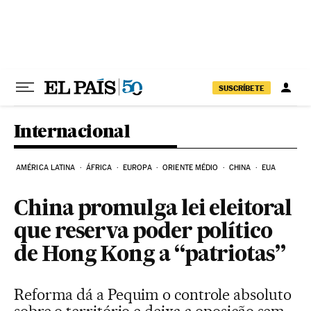
Pular para o conteúdo
SUSCRÍBETE
Internacional
AMÉRICA LATINA
ÁFRICA
EUROPA
ORIENTE MÉDIO
CHINA
EUA
China promulga lei eleitoral
que reserva poder político
de Hong Kong a “patriotas”
Reforma dá a Pequim o controle absoluto