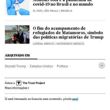
Notícias sobre a pandemia de
covid-19 no Brasil e no mundo
EL PAÍS
| SÃO PAULO / BRASÍLIA
O fim do acampamento de
refugiados de Matamoros, símbolo
das políticas migratórias de Trump
LORENA ARROYO
| MATAMOROS (MÉXICO)
ARQUIVADO EM
Donald Trump
Estados Unidos
Política
Conservadores
Joseph Biden
Eleições EUA 2020
Fraude eleitoral
Delitos eleitorais
Adere a
Mais informações
Partido Republicano EUA
Eleições EUA
Eleições
Resultados eleitorais
aquí
Si está interesado en licenciar este contenido, pinche