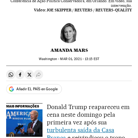
Conferência de Ação Política Conservadora, em Orlando. Em vídeo, sua
intervenção.
Vídeo:
JOE SKIPPER / REUTERS / REUTERS-QUALITY
AMANDA MARS
Washington -
MAR
01, 2021 - 13:15
EST
Compartir en Whatsapp
Compartir en Facebook
Compartir en Twitter
Desplegar Redes Sociales
Añadir EL PAÍS en Google
Donald Trump reapareceu em
MAIS INFORMAÇÕES
cena neste domingo pela
primeira vez após sua
turbulenta saída da Casa
Branca
e reivindicou o trono