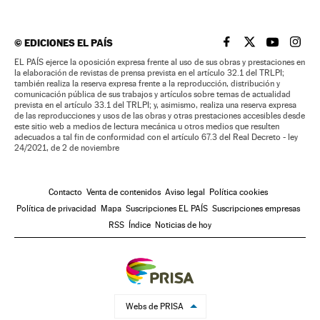
©
EDICIONES EL PAÍS
EL PAÍS BRASIL EN
EL PAÍS BRASI
EL PAÍS B
EL PA
EL PAÍS ejerce la oposición expresa frente al uso de sus obras y prestaciones en
la elaboración de revistas de prensa prevista en el artículo 32.1 del TRLPI;
también realiza la reserva expresa frente a la reproducción, distribución y
comunicación pública de sus trabajos y artículos sobre temas de actualidad
prevista en el artículo 33.1 del TRLPI; y, asimismo, realiza una reserva expresa
de las reproducciones y usos de las obras y otras prestaciones accesibles desde
este sitio web a medios de lectura mecánica u otros medios que resulten
adecuados a tal fin de conformidad con el artículo 67.3 del Real Decreto - ley
24/2021, de 2 de noviembre
Contacto
Venta de contenidos
Aviso legal
Política cookies
Política de privacidad
Mapa
Suscripciones EL PAÍS
Suscripciones empresas
RSS
Índice
Noticias de hoy
Webs de PRISA