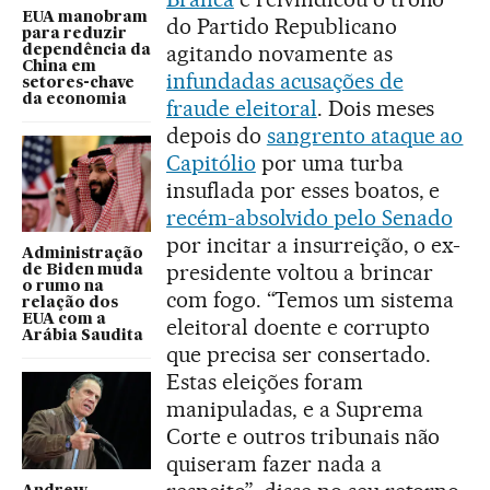
EUA manobram
do Partido Republicano
para reduzir
agitando novamente as
dependência da
China em
infundadas acusações de
setores-chave
da economia
fraude eleitoral
. Dois meses
depois do
sangrento ataque ao
Capitólio
por uma turba
insuflada por esses boatos, e
recém-absolvido pelo Senado
por incitar a insurreição, o ex-
Administração
presidente voltou a brincar
de Biden muda
o rumo na
com fogo. “Temos um sistema
relação dos
EUA com a
eleitoral doente e corrupto
Arábia Saudita
que precisa ser consertado.
Estas eleições foram
manipuladas, e a Suprema
Corte e outros tribunais não
quiseram fazer nada a