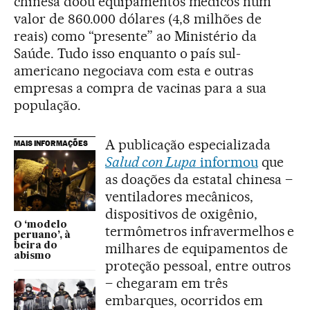
chinesa doou equipamentos médicos num
valor de 860.000 dólares (4,8 milhões de
reais) como “presente” ao Ministério da
Saúde. Tudo isso enquanto o país sul-
americano negociava com esta e outras
empresas a compra de vacinas para a sua
população.
A publicação especializada
MAIS INFORMAÇÕES
Salud con Lupa
informou
que
as doações da estatal chinesa –
ventiladores mecânicos,
dispositivos de oxigênio,
O ‘modelo
termômetros infravermelhos e
peruano’, à
milhares de equipamentos de
beira do
abismo
proteção pessoal, entre outros
– chegaram em três
embarques, ocorridos em