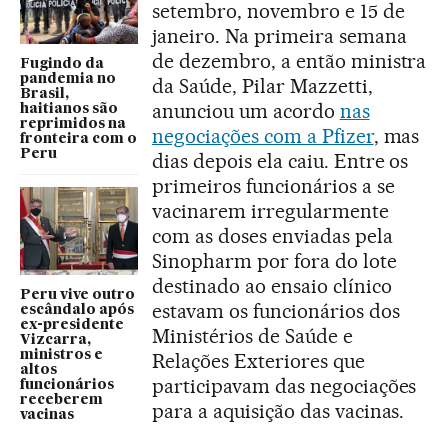
setembro, novembro e 15 de
janeiro. Na primeira semana
de dezembro, a então ministra
Fugindo da
pandemia no
da Saúde, Pilar Mazzetti,
Brasil,
anunciou um acordo
nas
haitianos são
reprimidos na
negociações com a Pfizer
, mas
fronteira com o
Peru
dias depois ela caiu. Entre os
primeiros funcionários a se
vacinarem irregularmente
com as doses enviadas pela
Sinopharm por fora do lote
destinado ao ensaio clínico
Peru vive outro
estavam os funcionários dos
escândalo após
ex-presidente
Ministérios de Saúde e
Vizcarra,
ministros e
Relações Exteriores que
altos
participavam das negociações
funcionários
receberem
para a aquisição das vacinas.
vacinas