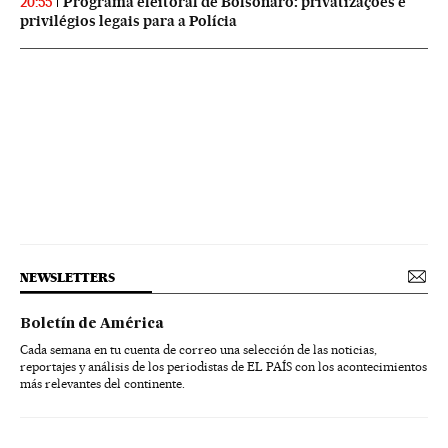
Programa eleitoral de Bolsonaro: privatizações e
20:55
privilégios legais para a Polícia
NEWSLETTERS
Boletín de América
Cada semana en tu cuenta de correo una selección de las noticias,
reportajes y análisis de los periodistas de EL PAÍS con los acontecimientos
más relevantes del continente.