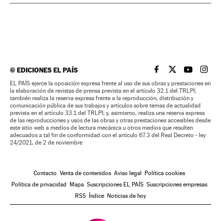
©
EDICIONES EL PAÍS
EL PAÍS BRASIL EN
EL PAÍS BRASI
EL PAÍS B
EL PA
EL PAÍS ejerce la oposición expresa frente al uso de sus obras y prestaciones en
la elaboración de revistas de prensa prevista en el artículo 32.1 del TRLPI;
también realiza la reserva expresa frente a la reproducción, distribución y
comunicación pública de sus trabajos y artículos sobre temas de actualidad
prevista en el artículo 33.1 del TRLPI; y, asimismo, realiza una reserva expresa
de las reproducciones y usos de las obras y otras prestaciones accesibles desde
este sitio web a medios de lectura mecánica u otros medios que resulten
adecuados a tal fin de conformidad con el artículo 67.3 del Real Decreto - ley
24/2021, de 2 de noviembre
Contacto
Venta de contenidos
Aviso legal
Política cookies
Política de privacidad
Mapa
Suscripciones EL PAÍS
Suscripciones empresas
RSS
Índice
Noticias de hoy