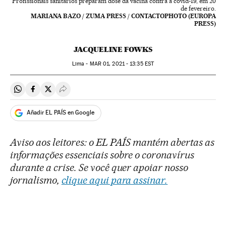
Profissionais sanitários preparam dose da vacina contra a covid-19, em 20
de fevereiro.
MARIANA BAZO / ZUMA PRESS / CONTACTOPHOTO (EUROPA
PRESS)
JACQUELINE FOWKS
Lima -
MAR
01, 2021 - 13:35
EST
Compartir en Whatsapp
Compartir en Facebook
Compartir en Twitter
Desplegar Redes Sociales
Añadir EL PAÍS en Google
Aviso aos leitores: o EL PAÍS mantém abertas as
informações essenciais sobre o coronavírus
durante a crise. Se você quer apoiar nosso
jornalismo,
clique aqui para assinar.