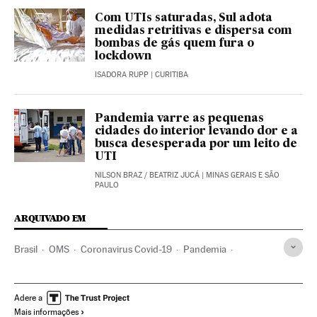
Com UTIs saturadas, Sul adota
medidas retritivas e dispersa com
bombas de gás quem fura o
lockdown
ISADORA RUPP
| CURITIBA
Pandemia varre as pequenas
cidades do interior levando dor e a
busca desesperada por um leito de
UTI
NILSON BRAZ
/
BEATRIZ JUCÁ
| MINAS GERAIS E SÃO
PAULO
ARQUIVADO EM
Brasil
OMS
Coronavirus Covid-19
Pandemia
Coronavirus
Doenças infecciosas
Doenças respiratórias
Ministério Saúde
Peru
Vacinas
Pfizer
Adere a
Mais informações