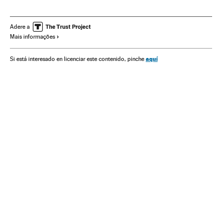
Eduardo Pazuello
Militares carreira
Mortes
Evacuação
Pacientes
Oxígeno medicinal
Adere a
Mais informações
Síndrome respiratorio agudo severo
UVI
aquí
Si está interesado en licenciar este contenido, pinche