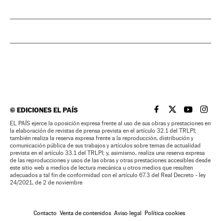
©
EDICIONES EL PAÍS
EL PAÍS BRASIL EN
EL PAÍS BRASI
EL PAÍS B
EL PA
EL PAÍS ejerce la oposición expresa frente al uso de sus obras y prestaciones en
la elaboración de revistas de prensa prevista en el artículo 32.1 del TRLPI;
también realiza la reserva expresa frente a la reproducción, distribución y
comunicación pública de sus trabajos y artículos sobre temas de actualidad
prevista en el artículo 33.1 del TRLPI; y, asimismo, realiza una reserva expresa
de las reproducciones y usos de las obras y otras prestaciones accesibles desde
este sitio web a medios de lectura mecánica u otros medios que resulten
adecuados a tal fin de conformidad con el artículo 67.3 del Real Decreto - ley
24/2021, de 2 de noviembre
Contacto
Venta de contenidos
Aviso legal
Política cookies