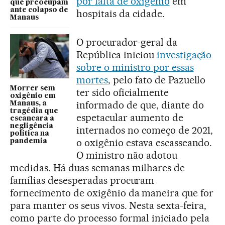
por falta de oxigênio
em
que preocupam
ante colapso de
hospitais da cidade.
Manaus
O procurador-geral da
República iniciou
investigação
sobre o ministro por essas
mortes
, pelo fato de Pazuello
Morrer sem
ter sido oficialmente
oxigênio em
informado de que, diante do
Manaus, a
tragédia que
espetacular aumento de
escancara a
negligência
internados no começo de 2021,
política na
o oxigênio estava escasseando.
pandemia
O ministro não adotou
medidas. Há duas semanas milhares de
famílias desesperadas procuram
fornecimento de oxigênio da maneira que for
para manter os seus vivos. Nesta sexta-feira,
como parte do processo formal iniciado pela