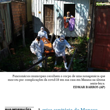
Funcionários municipais recolhem o corpo de uma nonagenária que
morreu por complicações da covid-19 em sua casa em Manaus na última
sexta-feira.
EDMAR BARROS (AP)
A
crise sanitária de Manaus
MAIS INFORMAÇÕES