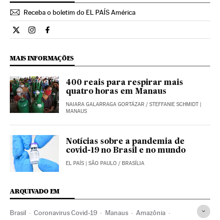
Receba o boletim do EL PAÍS América
Internacional El País Brasil en Twitter
Internacional El País Brasil en Instagram
Internacional El País Brasil en Facebook
MAIS INFORMAÇÕES
400 reais para respirar mais
quatro horas em Manaus
NAIARA GALARRAGA GORTÁZAR
/
STEFFANIE SCHMIDT
|
MANAUS
Notícias sobre a pandemia de
covid-19 no Brasil e no mundo
EL PAÍS
| SÃO PAULO / BRASÍLIA
ARQUIVADO EM
Brasil
Coronavirus Covid-19
Manaus
Amazônia