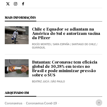
Internacional El País Brasil en Twitter
Internacional El País Brasil en Instagram
Internacional El País Brasil en Facebook
MAIS INFORMAÇÕES
Chile e Equador se adiantam na
América do Sul e autorizam vacina
da Pfizer
ROCÍO MONTES
/
SARA ESPAÑA
| SANTIAGO DO CHILE /
GUAYAQUIL
Butantan: Coronavac tem eficácia
global de 50,38% em testes no
Brasil e pode minimizar pressão
sobre o SUS
BEATRIZ JUCÁ
| SÃO PAULO
ARQUIVADO EM
Coronavirus
Coronavirus Covid-19