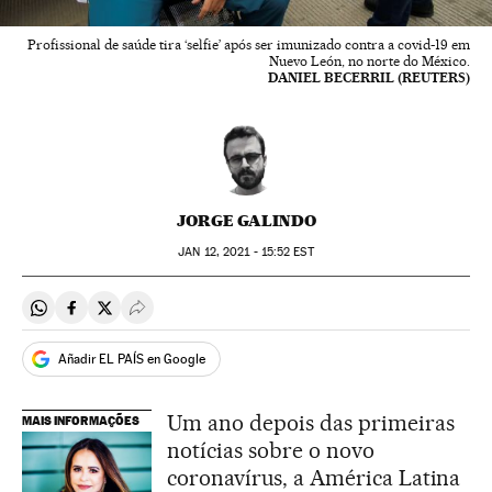
Profissional de saúde tira ‘selfie’ após ser imunizado contra a covid-19 em
Nuevo León, no norte do México.
DANIEL BECERRIL (REUTERS)
JORGE GALINDO
JAN
12, 2021 - 15:52
EST
Compartir en Whatsapp
Compartir en Facebook
Compartir en Twitter
Desplegar Redes Sociales
Añadir EL PAÍS en Google
Um ano depois das primeiras
MAIS INFORMAÇÕES
notícias sobre o novo
coronavírus, a América Latina