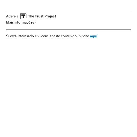
Doenças respiratórias
Pneumonia
Emergencia sanitaria
Doenças infecciosas
Assistência sanitária
Sociedade
Adere a
Mais informações
América
Vacinas
Vacinação
aquí
Si está interesado en licenciar este contenido, pinche