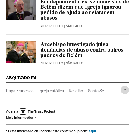
Em depoimento, ex-seminaristas de
Belém dizem que Igreja ignorou
pedido de ajuda ao relatarem
abusos
AIURI REBELLO
| SÃO PAULO
Arcebispo investigado julga
denúncias de abuso contra outros
padres de Belém
AIURI REBELLO
| SÃO PAULO
ARQUIVADO EM
Papa Francisco
Igreja católica
Religião
Santa Sé
Mulheres
Feminismo
Direito canônico
Sociedade
História
Papa
Clero
Adere a
Mais informações
aquí
Si está interesado en licenciar este contenido, pinche