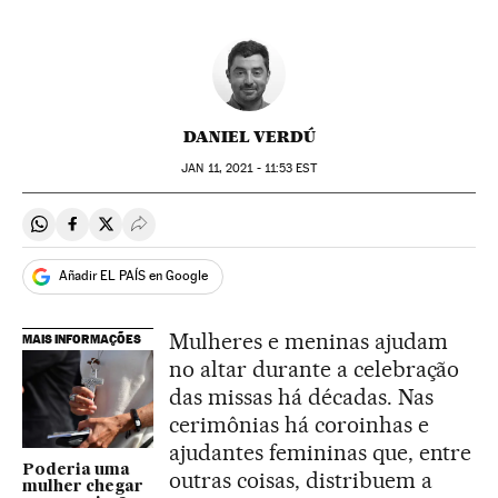
DANIEL VERDÚ
JAN
11, 2021 - 11:53
EST
Compartir en Whatsapp
Compartir en Facebook
Compartir en Twitter
Desplegar Redes Sociales
Añadir EL PAÍS en Google
Mulheres e meninas ajudam
MAIS INFORMAÇÕES
no altar durante a celebração
das missas há décadas. Nas
cerimônias há coroinhas e
ajudantes femininas que, entre
Poderia uma
outras coisas, distribuem a
mulher chegar