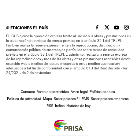
©
EDICIONES EL PAÍS
EL PAÍS BRASIL EN
EL PAÍS BRASI
EL PAÍS B
EL PA
EL PAÍS ejerce la oposición expresa frente al uso de sus obras y prestaciones en
la elaboración de revistas de prensa prevista en el artículo 32.1 del TRLPI;
también realiza la reserva expresa frente a la reproducción, distribución y
comunicación pública de sus trabajos y artículos sobre temas de actualidad
prevista en el artículo 33.1 del TRLPI; y, asimismo, realiza una reserva expresa
de las reproducciones y usos de las obras y otras prestaciones accesibles desde
este sitio web a medios de lectura mecánica u otros medios que resulten
adecuados a tal fin de conformidad con el artículo 67.3 del Real Decreto - ley
24/2021, de 2 de noviembre
Contacto
Venta de contenidos
Aviso legal
Política cookies
Política de privacidad
Mapa
Suscripciones EL PAÍS
Suscripciones empresas
RSS
Índice
Noticias de hoy