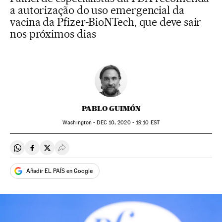
a autorização do uso emergencial da
vacina da Pfizer-BioNTech, que deve sair
nos próximos dias
PABLO GUIMÓN
Washington -
DEC
10, 2020 - 19:10
EST
Compartir en Whatsapp
Compartir en Facebook
Compartir en Twitter
Desplegar Redes Sociales
Añadir EL PAÍS en Google