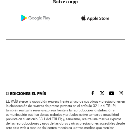
Baixe o app
©
EDICIONES EL PAÍS
EL PAÍS BRASIL EN
EL PAÍS BRASI
EL PAÍS B
EL PA
EL PAÍS ejerce la oposición expresa frente al uso de sus obras y prestaciones en
la elaboración de revistas de prensa prevista en el artículo 32.1 del TRLPI;
también realiza la reserva expresa frente a la reproducción, distribución y
comunicación pública de sus trabajos y artículos sobre temas de actualidad
prevista en el artículo 33.1 del TRLPI; y, asimismo, realiza una reserva expresa
de las reproducciones y usos de las obras y otras prestaciones accesibles desde
este sitio web a medios de lectura mecánica u otros medios que resulten