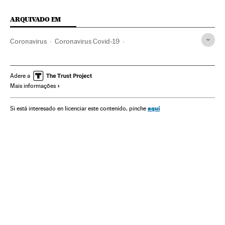
ARQUIVADO EM
Coronavirus
Coronavirus Covid-19
Enfermedades respiratorias
Neumonía
Emergencia sanitaria
Enfermedades infecciosas
Adere a
Mais informações
Asistencia sanitaria
Sociedad
Vacunas
Estados Unidos
Pfizer
aquí
Si está interesado en licenciar este contenido, pinche