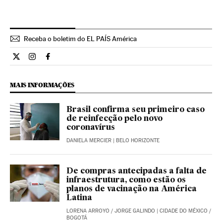
Receba o boletim do EL PAÍS América
Internacional El País Brasil en Twitter
Internacional El País Brasil en Instagram
Internacional El País Brasil en Facebook
MAIS INFORMAÇÕES
Brasil confirma seu primeiro caso
de reinfecção pelo novo
coronavírus
DANIELA MERCIER
| BELO HORIZONTE
De compras antecipadas a falta de
infraestrutura, como estão os
planos de vacinação na América
Latina
LORENA ARROYO
/
JORGE GALINDO
| CIDADE DO MÉXICO /
BOGOTÁ