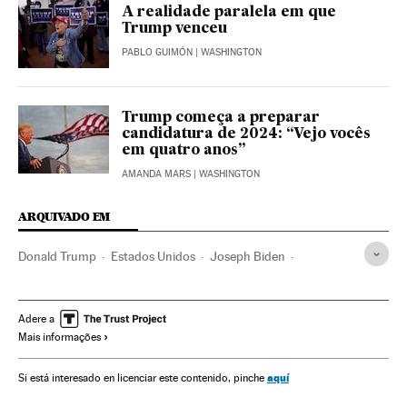
A realidade paralela em que
Trump venceu
PABLO GUIMÓN
| WASHINGTON
Trump começa a preparar
candidatura de 2024: “Vejo vocês
em quatro anos”
AMANDA MARS
| WASHINGTON
ARQUIVADO EM
Donald Trump
Estados Unidos
Joseph Biden
Kamala Harris
Mike Pence
Casa Branca
Eleições EUA
América
Eleições EUA 2020
Adere a
Mais informações
aquí
Si está interesado en licenciar este contenido, pinche