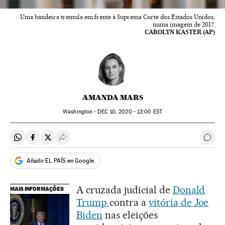
Uma bandeira tremula em frente à Suprema Corte dos Estados Unidos,
numa imagem de 2017.
CAROLYN KASTER (AP)
AMANDA MARS
Washington -
DEC
10, 2020 - 13:00
EST
Compartir en Whatsapp
Compartir en Facebook
Compartir en Twitter
Desplegar Redes Sociales
Come
Añadir EL PAÍS en Google
A cruzada judicial de
Donald
MAIS INFORMAÇÕES
Trump
contra a
vitória de Joe
Biden
nas eleições