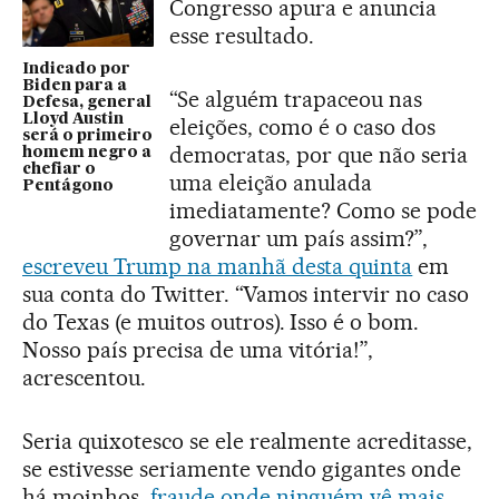
Congresso apura e anuncia
esse resultado.
Indicado por
Biden para a
“Se alguém trapaceou nas
Defesa, general
Lloyd Austin
eleições, como é o caso dos
será o primeiro
democratas, por que não seria
homem negro a
chefiar o
uma eleição anulada
Pentágono
imediatamente? Como se pode
governar um país assim?”,
escreveu Trump na manhã desta quinta
em
sua conta do Twitter. “Vamos intervir no caso
do Texas (e muitos outros). Isso é o bom.
Nosso país precisa de uma vitória!”,
acrescentou.
Seria quixotesco se ele realmente acreditasse,
se estivesse seriamente vendo gigantes onde
há moinhos,
fraude onde ninguém vê mais