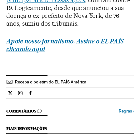
principal aríete nessas ações
, contraiu covid-
19. Logicamente, desde que anunciou a sua
doença o ex-prefeito de Nova York, de 76
anos, sumiu dos tribunais.
Apoie nosso jornalismo. Assine o EL PAÍS
clicando aqui
Receba o boletim do EL PAÍS América
Internacional El País Brasil en Twitter
Internacional El País Brasil en Instagram
Internacional El País Brasil en Facebook
COMENTÁRIOS
Regras
›
COMENTÁRIOS
MAIS INFORMAÇÕES