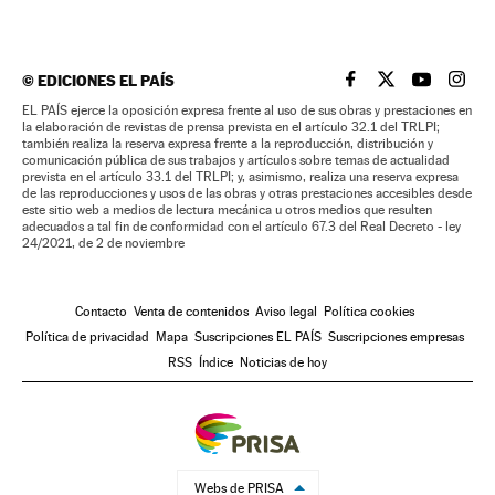
©
EDICIONES EL PAÍS
EL PAÍS BRASIL EN
EL PAÍS BRASI
EL PAÍS B
EL PA
EL PAÍS ejerce la oposición expresa frente al uso de sus obras y prestaciones en
la elaboración de revistas de prensa prevista en el artículo 32.1 del TRLPI;
también realiza la reserva expresa frente a la reproducción, distribución y
comunicación pública de sus trabajos y artículos sobre temas de actualidad
prevista en el artículo 33.1 del TRLPI; y, asimismo, realiza una reserva expresa
de las reproducciones y usos de las obras y otras prestaciones accesibles desde
este sitio web a medios de lectura mecánica u otros medios que resulten
adecuados a tal fin de conformidad con el artículo 67.3 del Real Decreto - ley
24/2021, de 2 de noviembre
Contacto
Venta de contenidos
Aviso legal
Política cookies
Política de privacidad
Mapa
Suscripciones EL PAÍS
Suscripciones empresas
RSS
Índice
Noticias de hoy
Webs de PRISA