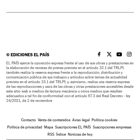
©
EDICIONES EL PAÍS
EL PAÍS BRASIL EN
EL PAÍS BRASI
EL PAÍS B
EL PA
EL PAÍS ejerce la oposición expresa frente al uso de sus obras y prestaciones en
la elaboración de revistas de prensa prevista en el artículo 32.1 del TRLPI;
también realiza la reserva expresa frente a la reproducción, distribución y
comunicación pública de sus trabajos y artículos sobre temas de actualidad
prevista en el artículo 33.1 del TRLPI; y, asimismo, realiza una reserva expresa
de las reproducciones y usos de las obras y otras prestaciones accesibles desde
este sitio web a medios de lectura mecánica u otros medios que resulten
adecuados a tal fin de conformidad con el artículo 67.3 del Real Decreto - ley
24/2021, de 2 de noviembre
Contacto
Venta de contenidos
Aviso legal
Política cookies
Política de privacidad
Mapa
Suscripciones EL PAÍS
Suscripciones empresas
RSS
Índice
Noticias de hoy