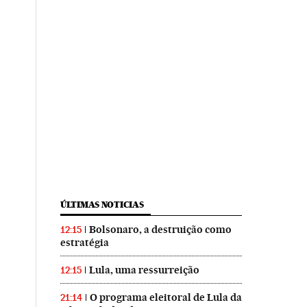
ÚLTIMAS NOTICIAS
Bolsonaro, a destruição como
12:15
estratégia
Lula, uma ressurreição
12:15
O programa eleitoral de Lula da
21:14