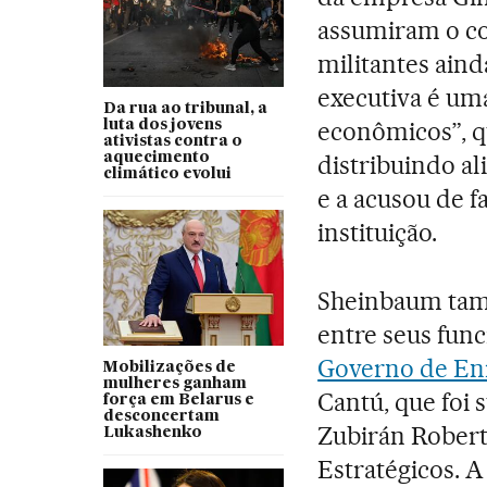
assumiram o c
militantes ain
executiva é um
Da rua ao tribunal, a
econômicos”, q
luta dos jovens
ativistas contra o
aquecimento
distribuindo a
climático evolui
e a acusou de f
instituição.
Sheinbaum tam
entre seus func
Governo de Enr
Mobilizações de
mulheres ganham
Cantú, que foi
força em Belarus e
desconcertam
Zubirán Robert,
Lukashenko
Estratégicos. A