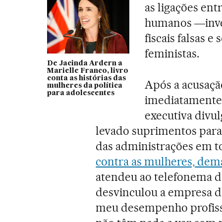
as ligações ent
humanos ―inves
fiscais falsas 
feministas.
De Jacinda Ardern a
Marielle Franco, livro
conta as histórias das
Após a acusaçã
mulheres da política
para adolescentes
imediatamente 
executiva divu
levado suprimentos para 
das administrações em to
contra as mulheres, dema
atendeu ao telefonema de
desvinculou a empresa de
meu desempenho profissi