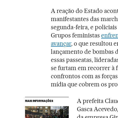
A reação do Estado acont
manifestantes das marcha
segunda-feira, e policiai
Grupos feministas
enfren
avançar
, o que resultou 
lançamento de bombas d
essas passeatas, liderada
se furtam em recorrer à 
confrontos com as força
mídia que cobrem os pro
A prefeita Cla
MAIS INFORMAÇÕES
Gasca Acevedo,
da empresa Gin 