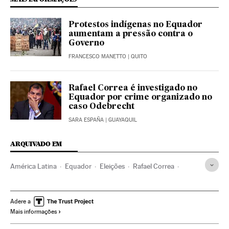
Protestos indígenas no Equador
aumentam a pressão contra o
Governo
FRANCESCO MANETTO
| QUITO
Rafael Correa é investigado no
Equador por crime organizado no
caso Odebrecht
SARA ESPAÑA
| GUAYAQUIL
ARQUIVADO EM
América Latina
Equador
Eleições
Rafael Correa
Lenín Moreno
Corrupção
América do Sul
América
Adere a
Mais informações