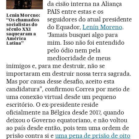
da cisão interna na Aliança
PAIS entre estas e os
Lenín Moreno:
seguidores do atual presidente
“Os chamados
socialistas do
do Equador,
Lenín Moreno
.
século XXI
“Jamais busquei algo para
saquearam a
América
mim. Isso não foi entendido
Latina”
pelo ódio nem pela
mediocridade de meus
inimigos e, para me destruir, não se
importaram em destruir nossa terra sagrada.
Mas por causa desse desafio, aceito esta
candidatura”, confirmou Correa por meio de
uma conexão virtual desde um pequeno
escritório. O ex-presidente reside
oficialmente na Bélgica desde 2017, quando
deixou o Governo equatoriano, e não voltou
ao país desde então, pois tem uma ordem de
prisão contra si e
uma pena de prisão de oito