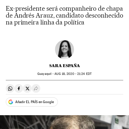
Ex-presidente será companheiro de chapa
de Andrés Arauz, candidato desconhecido
na primeira linha da política
SARA ESPAÑA
Guayaquil -
AUG
18, 2020 - 21:24
EDT
Compartir en Whatsapp
Compartir en Facebook
Compartir en Twitter
Desplegar Redes Sociales
Añadir EL PAÍS en Google