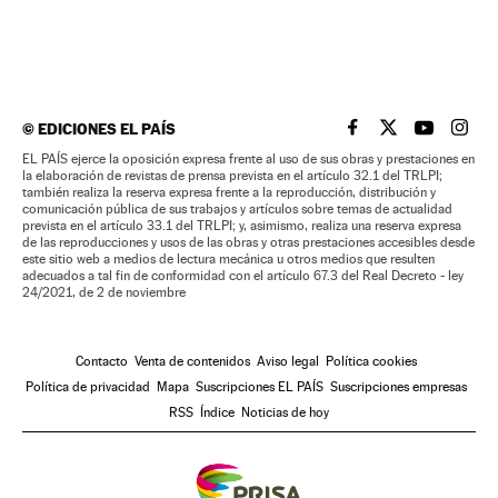
©
EDICIONES EL PAÍS
EL PAÍS BRASIL EN
EL PAÍS BRASI
EL PAÍS B
EL PA
EL PAÍS ejerce la oposición expresa frente al uso de sus obras y prestaciones en
la elaboración de revistas de prensa prevista en el artículo 32.1 del TRLPI;
también realiza la reserva expresa frente a la reproducción, distribución y
comunicación pública de sus trabajos y artículos sobre temas de actualidad
prevista en el artículo 33.1 del TRLPI; y, asimismo, realiza una reserva expresa
de las reproducciones y usos de las obras y otras prestaciones accesibles desde
este sitio web a medios de lectura mecánica u otros medios que resulten
adecuados a tal fin de conformidad con el artículo 67.3 del Real Decreto - ley
24/2021, de 2 de noviembre
Contacto
Venta de contenidos
Aviso legal
Política cookies
Política de privacidad
Mapa
Suscripciones EL PAÍS
Suscripciones empresas
RSS
Índice
Noticias de hoy