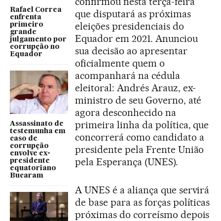
confirmou nesta terça-feira
Rafael Correa
que disputará as próximas
enfrenta
eleições presidenciais do
primeiro
grande
Equador em 2021. Anunciou
julgamento por
corrupção no
sua decisão ao apresentar
Equador
oficialmente quem o
acompanhará na cédula
eleitoral: Andrés Arauz, ex-
ministro de seu Governo, até
agora desconhecido na
primeira linha da política, que
Assassinato de
testemunha em
concorrerá como candidato a
caso de
corrupção
presidente pela Frente União
envolve ex-
pela Esperança (UNES).
presidente
equatoriano
Bucaram
A UNES é a aliança que servirá
de base para as forças políticas
próximas do correísmo depois