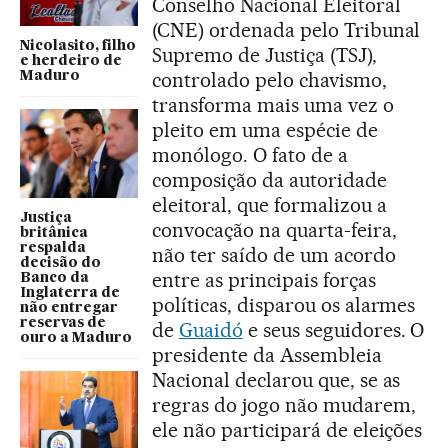
Conselho Nacional Eleitoral
(CNE) ordenada pelo Tribunal
Nicolasito, filho
Supremo de Justiça (TSJ),
e herdeiro de
controlado pelo chavismo,
Maduro
transforma mais uma vez o
pleito em uma espécie de
monólogo. O fato de a
composição da autoridade
eleitoral, que formalizou a
Justiça
convocação na quarta-feira,
britânica
respalda
não ter saído de um acordo
decisão do
entre as principais forças
Banco da
Inglaterra de
políticas, disparou os alarmes
não entregar
reservas de
de
Guaidó
e seus seguidores. O
ouro a Maduro
presidente da Assembleia
Nacional declarou que, se as
regras do jogo não mudarem,
ele não participará de eleições