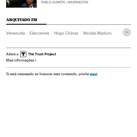
PABLO GUIMÓN
| WASHINGTON
ARQUIVADO EM
Venezuela
Elecciones
Hugo Chávez
Nicolás Maduro
Leopoldo López
Política
Juan Guaidó
Donald Trump
Caracas
Estados Unidos
Latinoamérica
Adere a
Mais informações
aquí
Si está interesado en licenciar este contenido, pinche