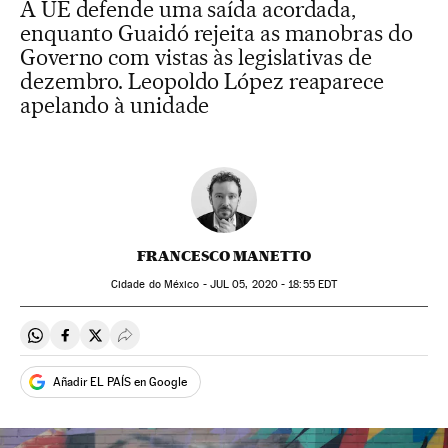
A UE defende uma saída acordada,
enquanto Guaidó rejeita as manobras do
Governo com vistas às legislativas de
dezembro. Leopoldo López reaparece
apelando à unidade
FRANCESCO MANETTO
Cidade do México -
JUL
05, 2020 - 18:55
EDT
Compartir en Whatsapp
Compartir en Facebook
Compartir en Twitter
Desplegar Redes Sociales
Añadir EL PAÍS en Google