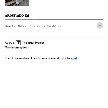
ARQUIVADO EM
Brasil
OMS
Coronavirus Covid-19
Coronavirus de Wuhan
Pandemia
Coronavirus
Doenças infecciosas
Doenças respiratórias
Adere a
Mais informações
Ministério Saúde
aquí
Si está interesado en licenciar este contenido, pinche