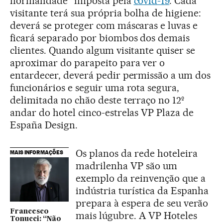
normalidade” imposta pela
covid-19
. Cada
visitante terá sua própria bolha de higiene:
deverá se proteger com máscaras e luvas e
ficará separado por biombos dos demais
clientes. Quando algum visitante quiser se
aproximar do parapeito para ver o
entardecer, deverá pedir permissão a um dos
funcionários e seguir uma rota segura,
delimitada no chão deste terraço no 12º
andar do hotel cinco-estrelas VP Plaza de
España Design.
Os planos da rede hoteleira
MAIS INFORMAÇÕES
madrilenha VP são um
exemplo da reinvenção que a
indústria turística da Espanha
prepara à espera de seu verão
Francesco
mais lúgubre. A VP Hoteles
Tonucci: “Não