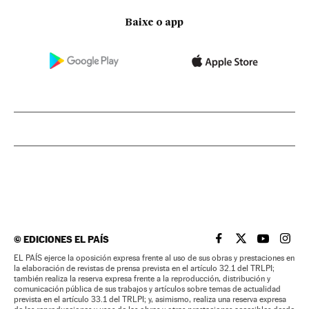
Baixe o app
©
EDICIONES EL PAÍS
EL PAÍS BRASIL EN
EL PAÍS BRASI
EL PAÍS B
EL PA
EL PAÍS ejerce la oposición expresa frente al uso de sus obras y prestaciones en
la elaboración de revistas de prensa prevista en el artículo 32.1 del TRLPI;
también realiza la reserva expresa frente a la reproducción, distribución y
comunicación pública de sus trabajos y artículos sobre temas de actualidad
prevista en el artículo 33.1 del TRLPI; y, asimismo, realiza una reserva expresa