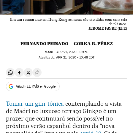
Em um restaurante em Hong Kong as mesas são divididas com uma tela
de plástico.
JEROME FAVRE (EFE)
FERNANDO PEINADO
GORKA R. PÉREZ
Madri -
APR
21, 2020 - 09:56
atualizado:
APR
21, 2020 - 10:48
EDT
Compartir en Whatsapp
Compartir en Facebook
Compartir en Twitter
Desplegar Redes Sociales
Añadir EL PAÍS en Google
Tomar um gim-tônica
contemplando a vista
de Madri no luxuoso terraço Ginkgo é um
prazer que continuará sendo possível no
próximo verão espanhol dentro da “nova