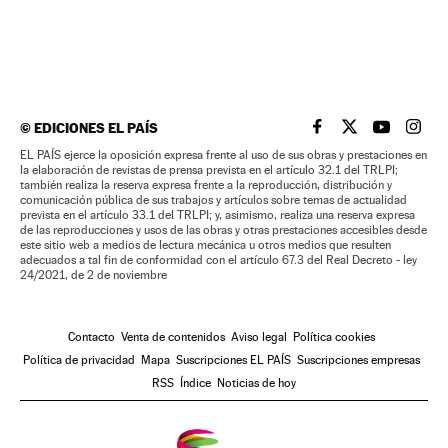
©
EDICIONES EL PAÍS
EL PAÍS BRASIL EN
EL PAÍS BRASI
EL PAÍS B
EL PA
EL PAÍS ejerce la oposición expresa frente al uso de sus obras y prestaciones en
la elaboración de revistas de prensa prevista en el artículo 32.1 del TRLPI;
también realiza la reserva expresa frente a la reproducción, distribución y
comunicación pública de sus trabajos y artículos sobre temas de actualidad
prevista en el artículo 33.1 del TRLPI; y, asimismo, realiza una reserva expresa
de las reproducciones y usos de las obras y otras prestaciones accesibles desde
este sitio web a medios de lectura mecánica u otros medios que resulten
adecuados a tal fin de conformidad con el artículo 67.3 del Real Decreto - ley
24/2021, de 2 de noviembre
Contacto
Venta de contenidos
Aviso legal
Política cookies
Política de privacidad
Mapa
Suscripciones EL PAÍS
Suscripciones empresas
RSS
Índice
Noticias de hoy