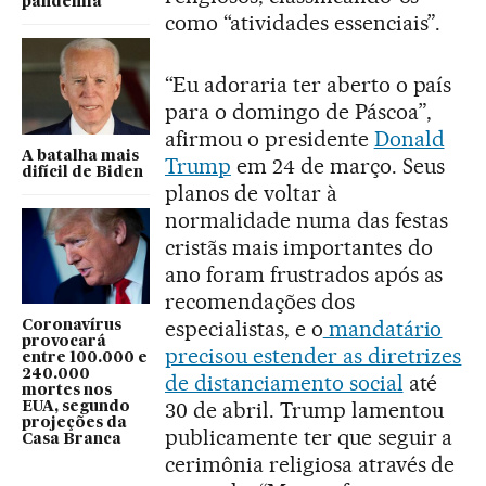
pandemia
como “atividades essenciais”.
“Eu adoraria ter aberto o país
para o domingo de Páscoa”,
afirmou o presidente
Donald
A batalha mais
Trump
em 24 de março. Seus
difícil de Biden
planos de voltar à
normalidade numa das festas
cristãs mais importantes do
ano foram frustrados após as
recomendações dos
especialistas, e o
mandatário
Coronavírus
provocará
precisou estender as diretrizes
entre 100.000 e
240.000
de distanciamento social
até
mortes nos
30 de abril. Trump lamentou
EUA, segundo
projeções da
publicamente ter que seguir a
Casa Branca
cerimônia religiosa através de