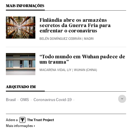
MAIS INFORMAÇÕES
Finlândia abre os armazéns
secretos da Guerra Fria para
enfrentar o coronavírus
BELÉN DOMÍNGUEZ CEBRIÁN
| MADRI
“Todo mundo em Wuhan padece de
um trauma”
MACARENA VIDAL LIY
| WUHAN (CHINA)
ARQUIVADO EM
Brasil
OMS
Coronavirus Covid-19
Coronavirus de Wuhan
Pandemia
Coronavirus
Doenças infecciosas
Doenças respiratórias
Adere a
Mais informações
Ministério Saúde
Igrejas
Estados Unidos