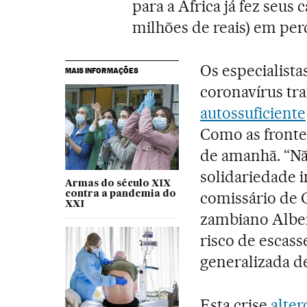
para a África já fez seus 
milhões de reais) em per
Os especialist
MAIS INFORMAÇÕES
coronavírus tra
autossuficiente
Como as frontei
de amanhã. “Nã
solidariedade 
Armas do século XIX
comissário de 
contra a pandemia do
XXI
zambiano Alber
risco de escas
generalizada d
Esta crise
alter