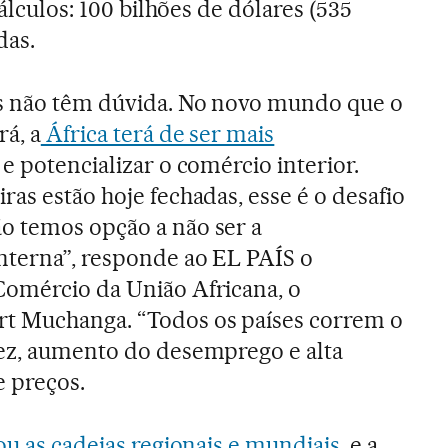
cálculos: 100 bilhões de dólares (535
das.
as não têm dúvida. No novo mundo que o
rá, a
África terá de ser mais
e potencializar o comércio interior.
ras estão hoje fechadas, esse é o desafio
o temos opção a não ser a
interna”, responde ao EL PAÍS o
Comércio da União Africana, o
t Muchanga. “Todos os países correm o
sez, aumento do desemprego e alta
e preços.
ou as cadeias regionais e mundiais
, e a