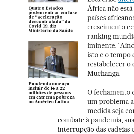
África não está
Quatro Estados
podem entrar em fase
países african
de “aceleração
descontrolada” da
crescimento ec
Covid-19, diz
Ministério da Saúde
ranking mundia
iminente. “Aind
isto e o tempo 
restabelecer o
Muchanga.
Pandemia ameaça
incluir de 14 a 22
O fechamento d
milhões de pessoas
em extrema pobreza
um problema a 
na América Latina
medida seja co
combate à pandemia, sua
interrupção das cadeias 