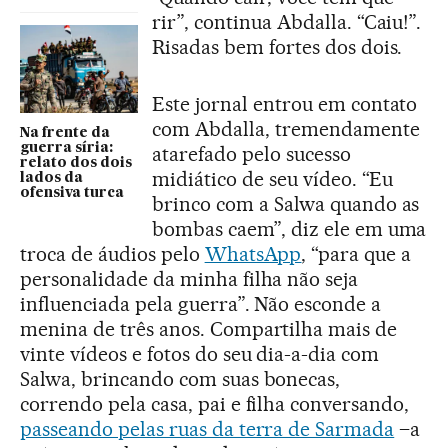
rir”, continua Abdalla. “Caiu!”.
Risadas bem fortes dos dois.
Este jornal entrou em contato
com Abdalla, tremendamente
Na frente da
guerra síria:
atarefado pelo sucesso
relato dos dois
midiático de seu vídeo. “Eu
lados da
ofensiva turca
brinco com a Salwa quando as
bombas caem”, diz ele em uma
troca de áudios pelo
WhatsApp
, “para que a
personalidade da minha filha não seja
influenciada pela guerra”. Não esconde a
menina de três anos. Compartilha mais de
vinte vídeos e fotos do seu dia-a-dia com
Salwa, brincando com suas bonecas,
correndo pela casa, pai e filha conversando,
passeando pelas ruas da terra de Sarmada
–a