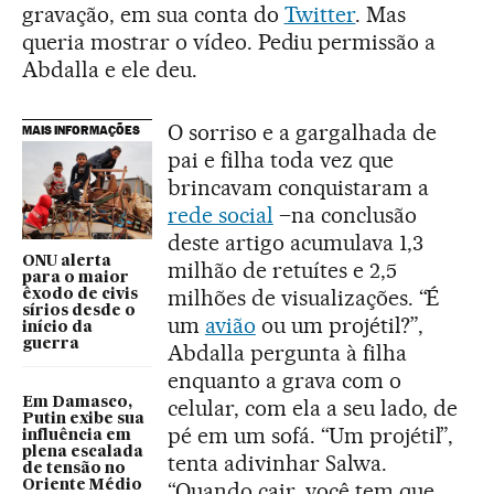
gravação, em sua conta do
Twitter
. Mas
queria mostrar o vídeo. Pediu permissão a
Abdalla e ele deu.
O sorriso e a gargalhada de
MAIS INFORMAÇÕES
pai e filha toda vez que
brincavam conquistaram a
rede social
–na conclusão
deste artigo acumulava 1,3
ONU alerta
milhão de retuítes e 2,5
para o maior
milhões de visualizações. “É
êxodo de civis
sírios desde o
um
avião
ou um projétil?”,
início da
guerra
Abdalla pergunta à filha
enquanto a grava com o
Em Damasco,
celular, com ela a seu lado, de
Putin exibe sua
pé em um sofá. “Um projétil”,
influência em
plena escalada
tenta adivinhar Salwa.
de tensão no
Oriente Médio
“Quando cair, você tem que