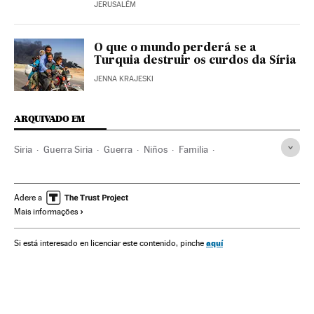
JERUSALÉM
O que o mundo perderá se a
Turquia destruir os curdos da Síria
JENNA KRAJESKI
ARQUIVADO EM
Siria
Guerra Siria
Guerra
Niños
Familia
Bachar el Asad
Bombardeos
Ataques militares
Refugiados
Dictadura
Adere a
Mais informações
aquí
Si está interesado en licenciar este contenido, pinche