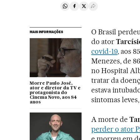
Compartir en Whatsapp
Compartir en Facebook
Compartir en Twitter
Desplegar Redes Soci
O Brasil perdeu
MAIS INFORMAÇÕES
do ator
Tarcísi
covid-19
, aos 8
Menezes, de 86
no Hospital Alb
tratar da doenç
Morre Paulo José,
estava intubad
ator e diretor da TV e
protagonista do
Cinema Novo, aos 84
sintomas leves,
anos
A morte de
Tar
perder o ator P
e morreu em d