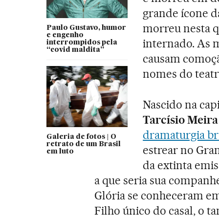
grande ícone da
morreu nesta qu
Paulo Gustavo, humor
e engenho
internado. As 
interrompidos pela
“covid maldita”
causam comoção
nomes do teatro
Nascido na capi
Tarcísio Meir
dramaturgia bra
Galeria de fotos | O
retrato de um Brasil
estrear no Gra
em luto
da extinta emi
a que seria sua companhei
Glória se conheceram em 
Filho único do casal, o 