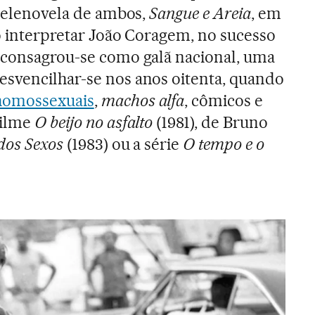
 telenovela de ambos,
Sangue e Areia
, em
ao interpretar João Coragem, no sucesso
o consagrou-se como galã nacional, uma
esvencilhar-se nos anos oitenta, quando
 homossexuais
,
machos alfa
, cômicos e
filme
O beijo no asfalto
(1981), de Bruno
dos Sexos
(1983) ou a série
O tempo e o