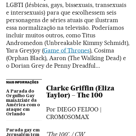
LGBTI (lésbicas, gays, bissexuais, transexuais
e intersexuais) para que escolhessem seis
personagens de séries atuais que ilustram
essa normalização na televisão. Poderíamos
incluir muitos outros, como Titus
Andromedon (Unbreakable Kimmy Schmidt),
Yara Greyjoy (
Game of Thrones
), Cosima
(Orphan Black), Aaron (The Walking Dead) e
o Dorian Grey de Penny Dreadful...
MAIS INFORMAÇÕES
Clarke Griffin (Eliza
A Parada do
Taylor) – The 100
Orgulho Gay
mais triste da
América com o
Por DIEGO FEIJOO |
ataque em
Orlando
CROMOSOMAX
Parada gay em
‘The 100’. / CW
Jerusalém tem