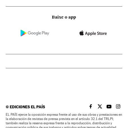
Baixe o app
©
EDICIONES EL PAÍS
EL PAÍS BRASIL EN
EL PAÍS BRASI
EL PAÍS B
EL PA
EL PAÍS ejerce la oposición expresa frente al uso de sus obras y prestaciones en
la elaboración de revistas de prensa prevista en el artículo 32.1 del TRLPI;
también realiza la reserva expresa frente a la reproducción, distribución y
comunicación pública de sus trabajos y artículos sobre temas de actualidad