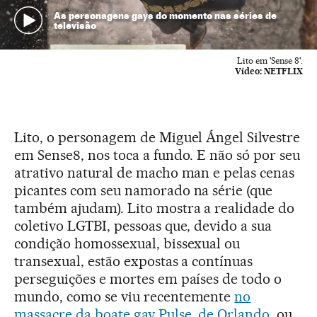
As personagens gays do momento nas séries de
televisão
Lito em 'Sense 8'.
Vídeo:
NETFLIX
Lito, o personagem de Miguel Ángel Silvestre
em Sense8, nos toca a fundo. E não só por seu
atrativo natural de macho man e pelas cenas
picantes com seu namorado na série (que
também ajudam). Lito mostra a realidade do
coletivo LGTBI, pessoas que, devido a sua
condição homossexual, bissexual ou
transexual, estão expostas a contínuas
perseguições e mortes em países de todo o
mundo, como se viu recentemente
no
massacre da boate gay Pulse, de Orlando
, ou