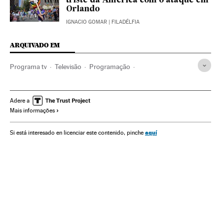
triste da América com o ataque em
Orlando
IGNACIO GOMAR
| FILADÉLFIA
ARQUIVADO EM
Programa tv
Televisão
Programação
Meios comunicação
Sociedade
Orgulho LGBT
Crítica televisão
Ativismo lgtbiq
LGTBI
Direitos civis
Adere a
Mais informações
Ativismo
Direitos humanos
Grupos sociais
Séries tv
Comunicação
aquí
Si está interesado en licenciar este contenido, pinche