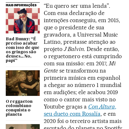
“Eu quero ser uma lenda”.
MAIS INFORMAÇÕES
Com essa declaração de
intenções conseguiu, em 2015,
que o presidente de sua
gravadora, a Universal Music
Bad Bunny: “É
Latino, prestasse atenção ao
preciso acabar
projeto
J Balvin
. Desde então,
com isso de que
os gringos são
o reguetonero está cumprindo
deuses… No,
papi”
com sua missão: em 2017,
Mi
Gente
se transformou na
primeira música em espanhol
a chegar ao número 1 mundial
em audições; ele acabou 2019
como o cantor mais visto no
O reggaeton
Youtube graças a
Con Altura
,
colombiano
conquista o
seu dueto com Rosalía
, e em
planeta
2020 foi o terceiro artista mais
escutado do planeta no Spotify,