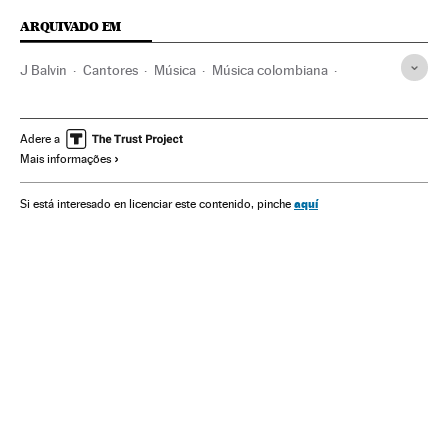
ARQUIVADO EM
J Balvin
Cantores
Música
Música colombiana
Colômbia
Rosalía
Reggaetón
Música latina
América Latina
Depressão
Ansiedade
Saúde mental
Adere a
Mais informações
aquí
Si está interesado en licenciar este contenido, pinche