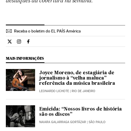
destaques da cobertura na semana.
Receba o boletim do EL PAÍS América
Cultura El País Brasil en Twitter
Cultura El País Brasil en Instagram
Cultura El País Brasil en Facebook
MAIS INFORMAÇÕES
Joyce Moreno, de estagiária de
jornalismo à “velha maluca”
referência da música brasileira
LEONARDO LICHOTE
| RIO DE JANEIRO
Emicida: “Nossos livros de história
são os discos”
NAIARA GALARRAGA GORTÁZAR
| SÃO PAULO