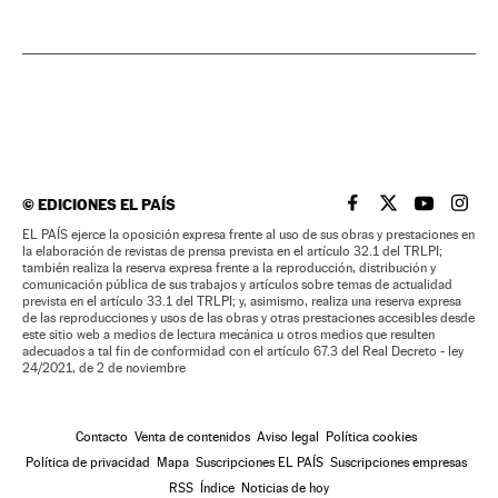
©
EDICIONES EL PAÍS
EL PAÍS BRASIL EN
EL PAÍS BRASI
EL PAÍS B
EL PA
EL PAÍS ejerce la oposición expresa frente al uso de sus obras y prestaciones en
la elaboración de revistas de prensa prevista en el artículo 32.1 del TRLPI;
también realiza la reserva expresa frente a la reproducción, distribución y
comunicación pública de sus trabajos y artículos sobre temas de actualidad
prevista en el artículo 33.1 del TRLPI; y, asimismo, realiza una reserva expresa
de las reproducciones y usos de las obras y otras prestaciones accesibles desde
este sitio web a medios de lectura mecánica u otros medios que resulten
adecuados a tal fin de conformidad con el artículo 67.3 del Real Decreto - ley
24/2021, de 2 de noviembre
Contacto
Venta de contenidos
Aviso legal
Política cookies
Política de privacidad
Mapa
Suscripciones EL PAÍS
Suscripciones empresas
RSS
Índice
Noticias de hoy