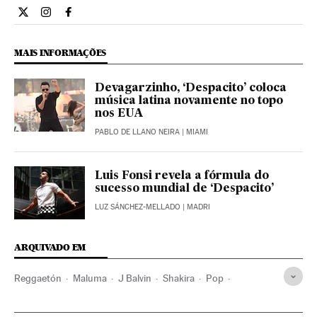
Cultura El País Brasil en Twitter
Cultura El País Brasil en Instagram
Cultura El País Brasil en Facebook
MAIS INFORMAÇÕES
Devagarzinho, ‘Despacito’ coloca
música latina novamente no topo
nos EUA
PABLO DE LLANO NEIRA
| MIAMI
Luis Fonsi revela a fórmula do
sucesso mundial de ‘Despacito’
LUZ SÁNCHEZ-MELLADO
| MADRI
ARQUIVADO EM
Reggaetón
Maluma
J Balvin
Shakira
Pop
Colômbia
Estilos musicais
América do Sul