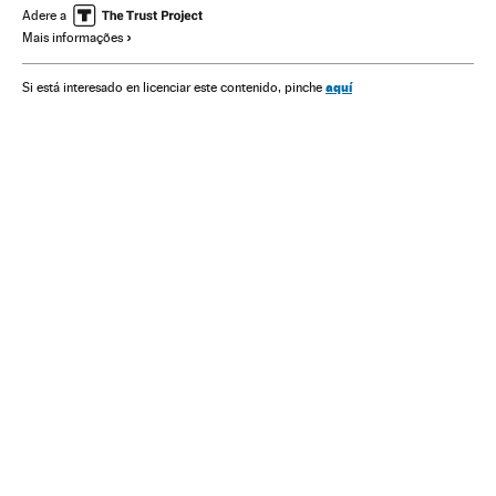
América Latina
Música
América
Cultura
Adere a
Mais informações
aquí
Si está interesado en licenciar este contenido, pinche