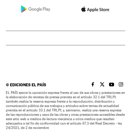
©
EDICIONES EL PAÍS
EL PAÍS BRASIL EN
EL PAÍS BRASI
EL PAÍS B
EL PA
EL PAÍS ejerce la oposición expresa frente al uso de sus obras y prestaciones en
la elaboración de revistas de prensa prevista en el artículo 32.1 del TRLPI;
también realiza la reserva expresa frente a la reproducción, distribución y
comunicación pública de sus trabajos y artículos sobre temas de actualidad
prevista en el artículo 33.1 del TRLPI; y, asimismo, realiza una reserva expresa
de las reproducciones y usos de las obras y otras prestaciones accesibles desde
este sitio web a medios de lectura mecánica u otros medios que resulten
adecuados a tal fin de conformidad con el artículo 67.3 del Real Decreto - ley
24/2021, de 2 de noviembre