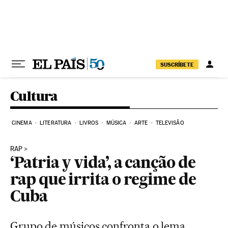
Pular para o conteúdo
SUSCRÍBETE
Cultura
CINEMA
LITERATURA
LIVROS
MÚSICA
ARTE
TELEVISÃO
RAP
‘Patria y vida’, a canção de
rap que irrita o regime de
Cuba
Grupo de músicos confronta o lema