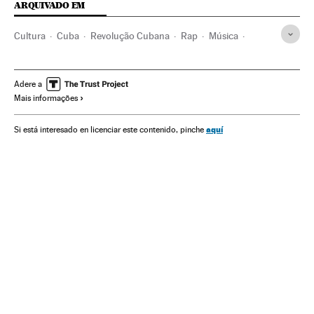
ARQUIVADO EM
Cultura
Cuba
Revolução Cubana
Rap
Música
Música latina
Liberdade expressão
Miguel Díaz-Canel
Fidel Castro
Adere a
Mais informações
aquí
Si está interesado en licenciar este contenido, pinche