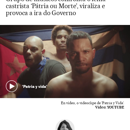
castrista ‘Pátria ou Morte’, viraliza e
provoca a ira do Governo
'Patria y vida'
En vídeo, o videoclipe de 'Patria y Vida’.
Vídeo:
YOUTUBE