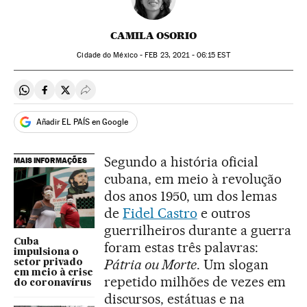
CAMILA OSORIO
Cidade do México -
FEB
23, 2021 - 06:15
EST
Compartir en Whatsapp
Compartir en Facebook
Compartir en Twitter
Desplegar Redes Sociales
Añadir EL PAÍS en Google
Segundo a história oficial
MAIS INFORMAÇÕES
cubana, em meio à revolução
dos anos 1950, um dos lemas
de
Fidel Castro
e outros
guerrilheiros durante a guerra
Cuba
foram estas três palavras:
impulsiona o
Pátria ou Morte
. Um slogan
setor privado
em meio à crise
repetido milhões de vezes em
do coronavírus
discursos, estátuas e na