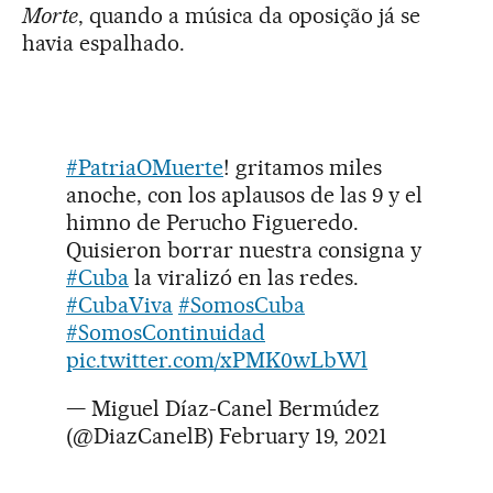
Morte
, quando a música da oposição já se
havia espalhado.
#PatriaOMuerte
! gritamos miles
anoche, con los aplausos de las 9 y el
himno de Perucho Figueredo.
Quisieron borrar nuestra consigna y
#Cuba
la viralizó en las redes.
#CubaViva
#SomosCuba
#SomosContinuidad
pic.twitter.com/xPMK0wLbWl
— Miguel Díaz-Canel Bermúdez
(@DiazCanelB)
February 19, 2021