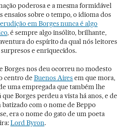
nação poderosa e a mesma formidável
s ensaios sobre o tempo, o idioma dos
 erudição em Borges nunca é algo
ico
, é sempre algo insólito, brilhante,
aventura do espírito da qual nós leitores
surpresos e enriquecidos.
ue Borges nos deu ocorreu no modesto
o centro de
Buenos Aires
em que mora,
de uma empregada que também lhe
já que Borges perdeu a vista há anos, e de
á batizado com o nome de Beppo
sse, era o nome do gato de um poeta
ira:
Lord Byron
.