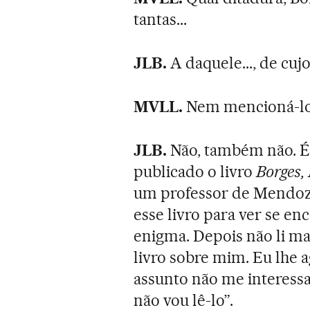
tantas...
JLB.
A daquele..., de cu
MVLL.
Nem mencioná-lo
JLB.
Não, também não. É 
publicado o livro
Borges,
um professor de Mendoza,
esse livro para ver se en
enigma. Depois não li m
livro sobre mim. Eu lhe a
assunto não me interessa
não vou lê-lo”.