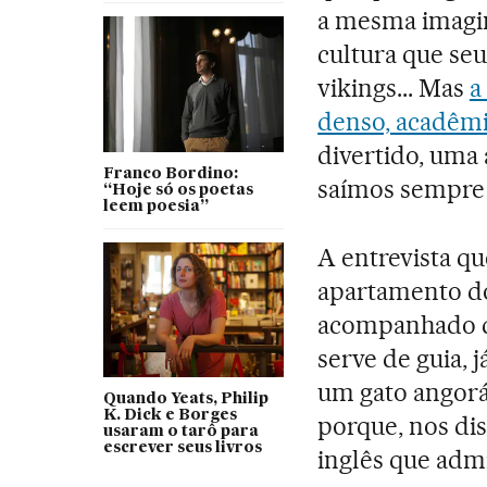
a mesma imagi
cultura que seu
vikings... Mas
a
denso, acadêm
divertido, uma 
Franco Bordino:
saímos sempre 
“Hoje só os poetas
leem poesia”
A entrevista q
apartamento d
acompanhado 
serve de guia, 
um gato angor
Quando Yeats, Philip
K. Dick e Borges
porque, nos di
usaram o tarô para
escrever seus livros
inglês que adm