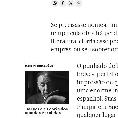
Compartir en Whatsapp
Compartir en Facebook
Compartir en Twitter
Desplegar Redes Soci
Se precisasse nomear um
tempo cuja obra irá per
literatura, citaria esse p
emprestou seu sobrenome
O punhado de l
MAIS INFORMAÇÕES
breves, perfei
impressão de qu
uma enorme in
espanhol. Suas 
Pampa, em Buen
Borges e a Teoria dos
qualquer lugar 
Mundos Paralelos